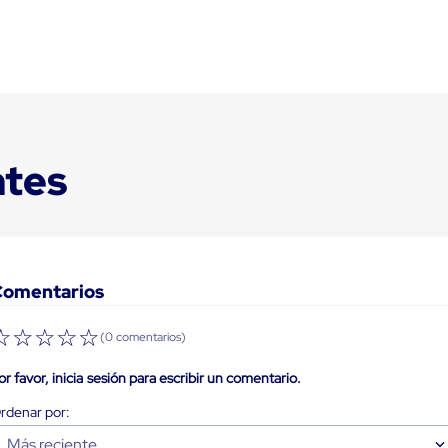
ntes
Comentarios
☆
☆
☆
☆
☆
(0 comentarios)
or favor, inicia sesión para escribir un comentario.
Más reciente