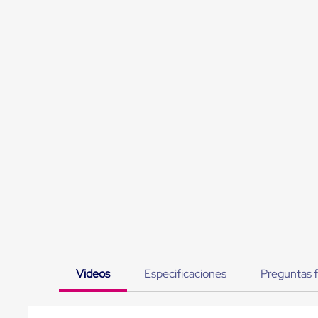
Muelle/Andén
Integral
Diablito
de
carga
Diablito
eléctrico
Diablito
manual
Plataformas
de
carga
Jaulas
de
Distribución
Ultima
Milla
Dollies
para
Charolas
Plásticas
Videos
Especificaciones
Preguntas 
Contenedores
Metálicos
Colapsables