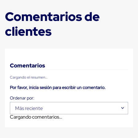
Ultima
Milla
Comentarios de
Anti-
Robo
Hormiga
clientes
Estanterías
Móviles
MRO
Distribución
Equipos
Móviles
Diablitos
Comentarios
de
carga
Cargando el resumen…
Empaque
y
Por favor, inicia sesión para escribir un comentario.
Embalaje
Playo
Emplaye
Stretch
Más reciente
Film
Cargando comentarios…
Automatico
Emplaye
Manual
Plastico