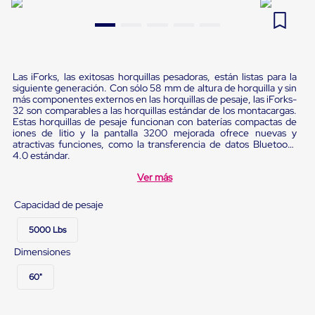
Pestañas
9
.
flejadora
de
Borde
10
.
cámara cph
de
andén
Pestañas
Las iForks, las exitosas horquillas pesadoras, están listas para la
de
siguiente generación. Con sólo 58 mm de altura de horquilla y sin
más componentes externos en las horquillas de pesaje, las iForks-
Borde
32 son comparables a las horquillas estándar de los montacargas.
de
Estas horquillas de pesaje funcionan con baterías compactas de
andén
iones de litio y la pantalla 3200 mejorada ofrece nuevas y
Mecánicas
atractivas funciones, como la transferencia de datos Bluetooth
Pestañas
4.0 estándar.
de
Borde
Ver más
de
andén
Capacidad de pesaje
Hidráulicas
Rampas
5000 Lbs
de
patio
Dimensiones
portátiles
Rampas
60"
de
patio