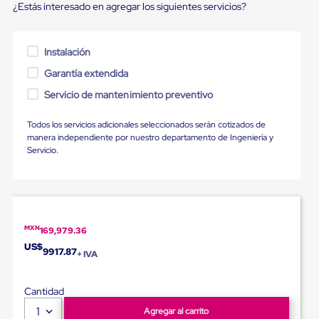
portátiles
¿Estás interesado en agregar los siguientes servicios?
de
Cargas
Convencionales
Sellos
Instalación
para
Garantía extendida
Puertas
de
Servicio de mantenimiento preventivo
andén
Sellos
Todos los servicios adicionales seleccionados serán cotizados de
de
manera independiente por nuestro departamento de Ingeniería y
Cabezal
Servicio.
Fijo
Sellos
de
Cabezal
Colgante
Cortina
Retenedores
MXN
169,979.36
de
US$
9917.87
+ IVA
andén
Retenedores
de
Cantidad
andén
con
1
Agregar al carrito