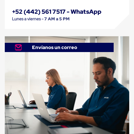
Despachador
de
+52 (442) 561 7517 - WhatsApp
Cinta
Fleje
Lunes a viernes -
7 AM a 5 PM
Fleje
Plástico
PP
(Polipropileno)
Fleje
Envíanos un correo
Plástico
PET
(Polyester)
Fleje
de
Acero
Sellos
para
Fleje
Bolsas
de
aire
Bolsas
de
Aire
Papel