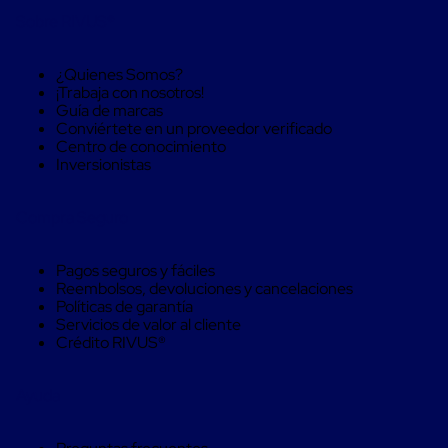
Caja
Sobre RIVUS®
Super
Sacos
de
¿Quienes Somos?
Rafia
¡Trabaja con nosotros!
Super
Guía de marcas
Sacos
Conviértete en un proveedor verificado
de
Centro de conocimiento
Rafia
Inversionistas
sin
personalizar
Super
Compra Seguro
Sacos
de
rafia
Pagos seguros y fáciles
personalizados
Reembolsos, devoluciones y cancelaciones
Cable
Políticas de garantía
de
Servicios de valor al cliente
Polipropileno
Crédito RIVUS®
Rafia
Fibrilada
Arpilla
Ayuda
Circular
Con
Etiqueta