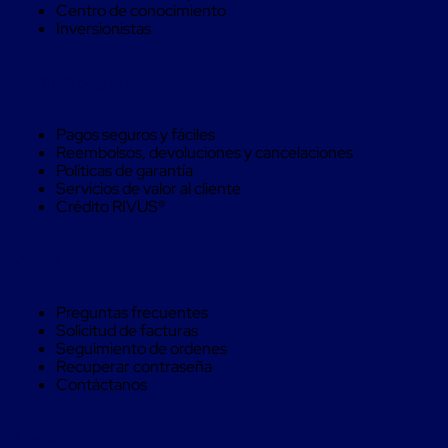
Kraft
Centro de conocimiento
Bolsas
Inversionistas
de
Aire
Plasticas
Compra Seguro
Infladores
Airbags
Cajas
Pagos seguros y fáciles
de
Reembolsos, devoluciones y cancelaciones
Carton
Políticas de garantía
Cajas
Servicios de valor al cliente
con
Crédito RIVUS®
Divisores
Cajas
de
Ayuda
Carton
Corrugado
Cajas
Preguntas frecuentes
de
Solicitud de facturas
Carton
Seguimiento de ordenes
Jumbo
Recuperar contraseña
Interiores
Contáctanos
y
Separadores
de
Legal