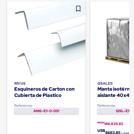
Ultima
Milla
Anti-
Robo
Hormiga
Estanterías
Móviles
MRO
Distribución
Equipos
Móviles
Diablitos
de
carga
Empaque
y
RIVUS
QSALES
Embalaje
Esquineros de Carton con
Manta isotérmi
Playo
Cubierta de Plastico
aislante 40x48
Emplaye
Palletquilt®
Stretch
Referencia:
Referencia:
Film
ANG-E1-0-051
QSL-E1-0
Automatico
Emplaye
MXN
148,829.85
Manual
US$
Plastico
8683.85
+ IVA