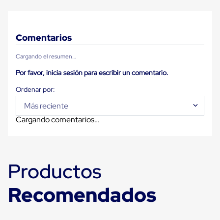
Diablito
de
carga
Diablito
Comentarios
eléctrico
Diablito
manual
Cargando el resumen…
Plataformas
de
Por favor, inicia sesión para escribir un comentario.
carga
Jaulas
de
Más reciente
Distribución
Ultima
Cargando comentarios…
Milla
Dollies
para
Charolas
Plásticas
Productos
Contenedores
Metálicos
Recomendados
Colapsables
Jaulas
de
Distribución