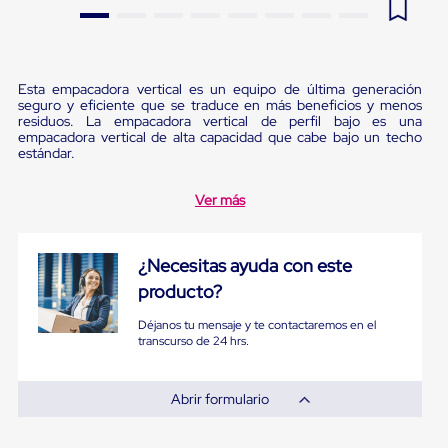
Pestañas
9
.
flejadora
de
Borde
10
.
slip sheet
de
andén
Esta empacadora vertical es un equipo de última generación
seguro y eficiente que se traduce en más beneficios y menos
Pestañas
residuos. La empacadora vertical de perfil bajo es una
de
empacadora vertical de alta capacidad que cabe bajo un techo
Borde
estándar.
de
andén
Mecánicas
Ver más
Pestañas
de
Borde
¿Necesitas ayuda con este
de
andén
producto?
Hidráulicas
Rampas
Déjanos tu mensaje y te contactaremos en el
de
transcurso de 24 hrs.
patio
portátiles
Rampas
Abrir formulario
de
patio