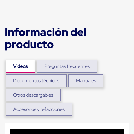
portátiles
de
Cargas
Convencionales
Sellos
para
Información del
Puertas
de
producto
andén
Sellos
de
Cabezal
Fijo
Videos
Preguntas frecuentes
Sellos
de
Documentos técnicos
Manuales
Cabezal
Colgante
Cortina
Otros descargables
Retenedores
de
andén
Accesorios y refacciones
Retenedores
de
andén
con