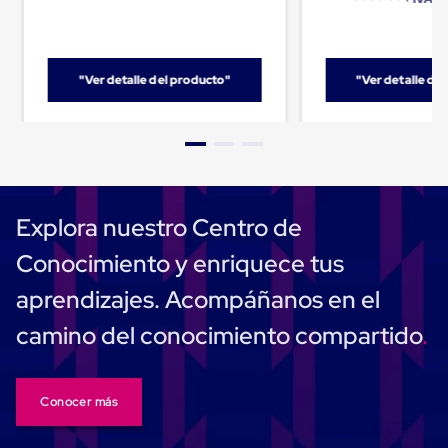
para
Emplayar
Preestirado
Pelicula
Plastica
"Ver detalle del producto"
"Ver detalle de
Stretch
Hood
Manejo
de
carga
sin
tarimas
Explora nuestro Centro de
Slip
Sheet
Conocimiento y enriquece tus
Slip
Sheet
aprendizajes. Acompáñanos en el
de
Plastico
camino del conocimiento compartido
Slip
Sheet
de
Carton
Conocer más
Tarimas
Tarimas
de