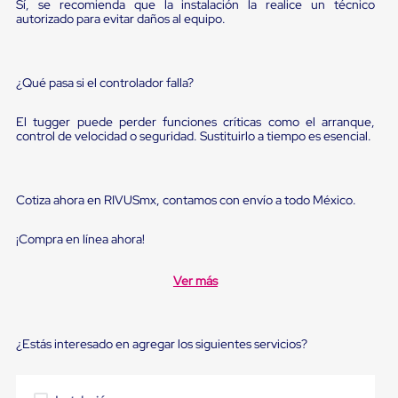
Diablito
Sí, se recomienda que la instalación la realice un técnico
autorizado para evitar daños al equipo.
de
carga
Diablito
eléctrico
¿Qué pasa si el controlador falla?
Diablito
manual
Plataformas
El tugger puede perder funciones críticas como el arranque,
de
control de velocidad o seguridad. Sustituirlo a tiempo es esencial.
carga
Jaulas
de
Distribución
Cotiza ahora en RIVUSmx, contamos con envío a todo México.
Ultima
Milla
¡Compra en línea ahora!
Dollies
para
Charolas
Ver más
Plásticas
Contenedores
Metálicos
Colapsables
¿Estás interesado en agregar los siguientes servicios?
Jaulas
de
Distribución