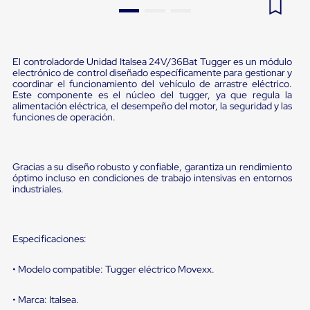
Pestañas
9
.
flejadora
de
Borde
10
.
slip sheet
de
andén
El controladorde Unidad Italsea 24V/36Bat Tugger es un módulo
electrónico de control diseñado específicamente para gestionar y
Pestañas
coordinar el funcionamiento del vehículo de arrastre eléctrico.
de
Este componente es el núcleo del tugger, ya que regula la
Borde
alimentación eléctrica, el desempeño del motor, la seguridad y las
de
funciones de operación.
andén
Mecánicas
Pestañas
de
Gracias a su diseño robusto y confiable, garantiza un rendimiento
Borde
óptimo incluso en condiciones de trabajo intensivas en entornos
de
industriales.
andén
Hidráulicas
Rampas
de
Especificaciones:
patio
portátiles
• Modelo compatible: Tugger eléctrico Movexx.
Rampas
de
patio
• Marca: Italsea.