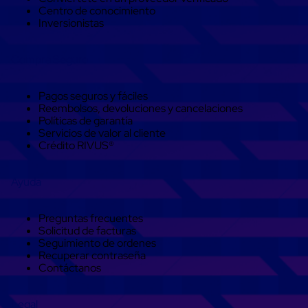
Monofilamento
Centro de conocimiento
Circular
Inversionistas
Monofilamento
Costura
L
Compra Seguro
Para
Envasado
Etiquetas
Pagos seguros y fáciles
y
Reembolsos, devoluciones y cancelaciones
Ribbons
Políticas de garantía
Etiquetas
Servicios de valor al cliente
Ribbons
Crédito RIVUS®
Máquinas
de
emplaye
Ayuda
Dispensadores
de
Playo
Preguntas frecuentes
Manual
Solicitud de facturas
Máquinas
Seguimiento de ordenes
emplayadoras
Recuperar contraseña
Máquinas
Contáctanos
para
playo
automáticas
Legal