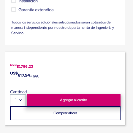
Instalación
Ultima
Milla
Garantía extendida
Anti-
Robo
Todos los servicios adicionales seleccionados serán cotizados de
Hormiga
manera independiente por nuestro departamento de Ingeniería y
Estanterías
Servicio.
Móviles
MRO
Distribución
Equipos
Móviles
Diablitos
de
MXN
10,766.23
carga
US$
617.54
Empaque
+ IVA
y
Embalaje
Cantidad
Playo
Emplaye
1
Agregar al carrito
Stretch
Film
Comprar ahora
Automatico
Emplaye
Manual
Plastico