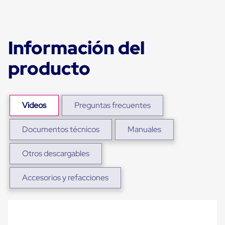
para
Emplayar
Preestirado
Pelicula
Plastica
Información del
Stretch
Hood
producto
Manejo
de
carga
sin
tarimas
Videos
Preguntas frecuentes
Slip
Sheet
Documentos técnicos
Manuales
Slip
Sheet
de
Otros descargables
Plastico
Slip
Sheet
Accesorios y refacciones
de
Carton
Tarimas
Tarimas
de