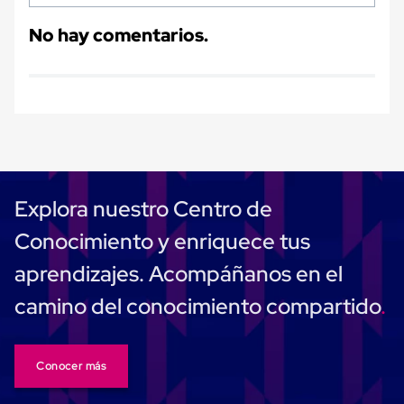
Carton
Plastico
No hay comentarios.
Esquineros
de
Carton
Esquineros
Plasticos
Soluciones
de
Embalaje
Tiersheet
Layer
Explora nuestro Centro de
Pad
Plastico
Conocimiento y enriquece tus
Laminas
de
aprendizajes. Acompáñanos en el
Carton
Tiersheet
camino del conocimiento compartido
Hojas
de
Carton
Anti
Deslizamiento
Conocer más
Separador
de