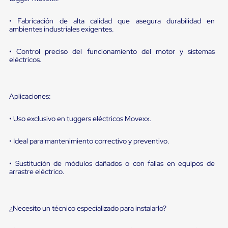
sistema
de
retención
• Fabricación de alta calidad que asegura durabilidad en
de
ambientes industriales exigentes.
ruedas
Retenedores
• Control preciso del funcionamiento del motor y sistemas
de
eléctricos.
andén
Automáticos
Retenedores
de
Aplicaciones:
Andén
Multi
• Uso exclusivo en tuggers eléctricos Movexx.
Transportes
Controles
de
• Ideal para mantenimiento correctivo y preventivo.
Muelle/Andén
Controles
• Sustitución de módulos dañados o con fallas en equipos de
de
arrastre eléctrico.
Muelle/Andén
Básico
Controles
de
¿Necesito un técnico especializado para instalarlo?
Muelle/Andén
Integral