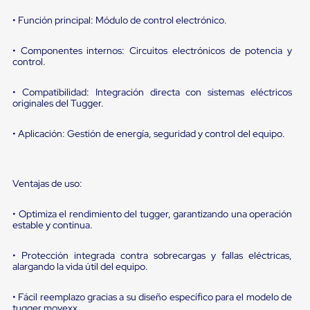
portátiles
de
• Función principal: Módulo de control electrónico.
Cargas
Convencionales
Sellos
• Componentes internos: Circuitos electrónicos de potencia y
control.
para
Puertas
de
• Compatibilidad: Integración directa con sistemas eléctricos
andén
originales del Tugger.
Sellos
de
• Aplicación: Gestión de energía, seguridad y control del equipo.
Cabezal
Fijo
Sellos
de
Ventajas de uso:
Cabezal
Colgante
Cortina
• Optimiza el rendimiento del tugger, garantizando una operación
Retenedores
estable y continua.
de
andén
• Protección integrada contra sobrecargas y fallas eléctricas,
Retenedores
alargando la vida útil del equipo.
de
andén
• Fácil reemplazo gracias a su diseño específico para el modelo de
con
tugger movexx.