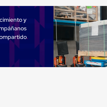
cimiento y
compáñanos
compartido