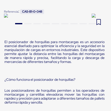
Pestañas
9
.
flejadora
de
:
Referencia
CAS-B1-0-048
Borde
10
.
slip sheet
de
andén
Pestañas
de
Borde
de
El posicionador de horquillas para montacargas es un accesorio
andén
esencial diseñado para optimizar la eficiencia y la seguridad en la
Mecánicas
manipulación de cargas en entornos industriales. Este dispositivo
Pestañas
permite ajustar la distancia entre las horquillas del montacargas
de
de manera rápida y precisa, facilitando la carga y descarga de
mercancías de diferentes tamaños y formas.
Borde
de
andén
Hidráulicas
¿Cómo funciona el posicionador de horquillas?
Rampas
de
patio
Los posicionadores de horquillas permiten a los operadores de
portátiles
montacargas y carretillas elevadoras mover las horquillas con
Rampas
rapidez y precisión para adaptarse a diferentes tamaños de pallets
de
deforma rápida y sencilla.
patio