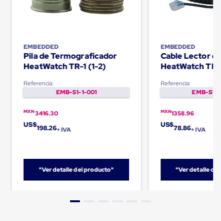
Carton
Corrugado
Freezer
Spacers
Separador
EMBEDDED
EMBEDDED
para
Pila de Termograficador
Cable Lector d
Congelación
HeatWatch TR-1 (1-2)
HeatWatch TR-
Estandar
Separador
Referencia:
Referencia:
para
EMB-S1-1-001
EMB-S1-1
Congelación
Ultra
MXN
MXN
Flujo
3416.30
1358.96
Cintas
US$
US$
198.26
78.86
+ IVA
+ IVA
protectoras
Cintas
adhesivas
Cinta
de
"Ver detalle del producto"
"Ver detalle de
Tela
Cinta
para
Ductos
y
Tuberias