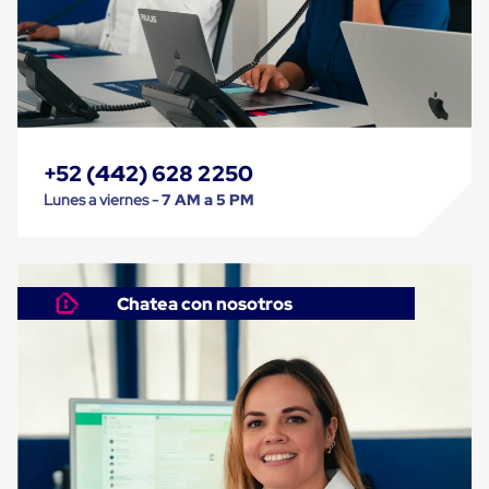
Kraft
Bolsas
de
Aire
Plasticas
Infladores
Airbags
Cajas
de
+52 (442) 628 2250
Carton
Cajas
Lunes a viernes -
7 AM a 5 PM
con
Divisores
Cajas
de
Carton
Chatea con nosotros
Corrugado
Cajas
de
Carton
Jumbo
Interiores
y
Separadores
de