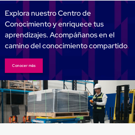
Cinta
de
Explora nuestro Centro de
Aislar
Cinta
Conocimiento y enriquece tus
de
Aluminio
aprendizajes. Acompáñanos en el
Cinta
de
camino del conocimiento compartido
Papel
Cinta
de
Seguridad
Conocer más
Masking
Tape
Cinta
Adhesiva
Transparente
y
Canela
Cinta
Flejadora
Cinta
Tipo
Diurex