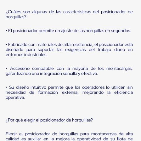
portátiles
de
Cargas
¿Cuáles son algunas de las características del posicionador de
horquillas?
Convencionales
Sellos
para
• El posicionador permite un ajuste de las horquillas en segundos.
Puertas
de
• Fabricado con materiales de alta resistencia, el posicionador está
andén
diseñado para soportar las exigencias del trabajo diario en
Sellos
entornos industriales.
de
Cabezal
Fijo
• Accesorio compatible con la mayoría de los montacargas,
garantizando una integración sencilla y efectiva.
Sellos
de
Cabezal
• Su diseño intuitivo permite que los operadores lo utilicen sin
Colgante
necesidad de formación extensa, mejorando la eficiencia
Cortina
operativa.
Retenedores
de
andén
Retenedores
¿Por qué elegir el posicionador de horquillas?
de
andén
Elegir el posicionador de horquillas para montacargas de alta
con
calidad es auxiliar en la mejora la operatividad de su flota de