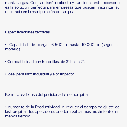
sistema
montacargas. Con su diseño robusto y funcional, este accesorio
de
es la solución perfecta para empresas que buscan maximizar su
retención
eficiencia en la manipulación de cargas.
de
ruedas
Retenedores
de
Especificaciones técnicas:
andén
Automáticos
• Capacidad de carga: 6,500Lb hasta 10,000Lb (segun el
Retenedores
modelo).
de
Andén
• Compatibilidad con horquillas: de 3" hasta 7".
Multi
Transportes
Controles
• Ideal para uso: industrial y alto impacto.
de
Muelle/Andén
Controles
de
Beneficios del uso del posicionador de horquillas:
Muelle/Andén
Básico
• Aumento de la Productividad: Al reducir el tiempo de ajuste de
Controles
las horquillas, los operadores pueden realizar más movimientos en
de
menos tiempo.
Muelle/Andén
Integral