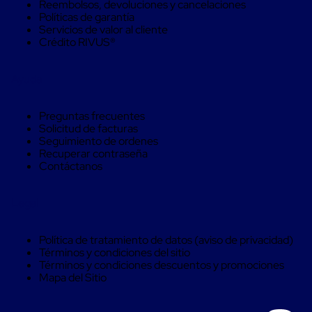
Reembolsos, devoluciones y cancelaciones
Soluciones
Políticas de garantía
de
Servicios de valor al cliente
sujeción
Crédito RIVUS®
de
carga
Fleje
Ayuda
compuesto
de
alta
Preguntas frecuentes
resistencia
Solicitud de facturas
Fleje
Seguimiento de ordenes
de
Recuperar contraseña
cordón
Contáctanos
de
poliéster
fusionado
Legal
Fleje
de
poliéster
Política de tratamiento de datos (aviso de privacidad)
tejido
Términos y condiciones del sitio
de
Términos y condiciones descuentos y promociones
alta
Mapa del Sitio
resistencia
Gancho
para