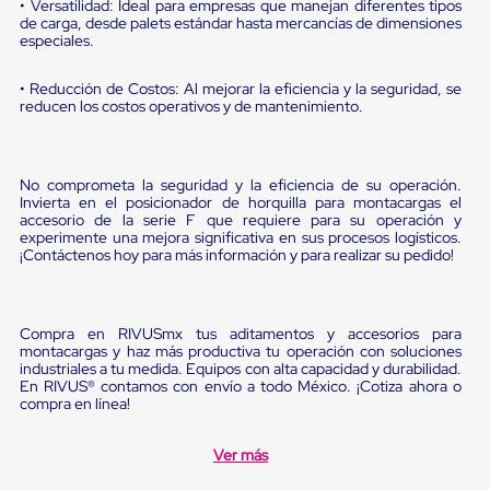
Diablito
• Versatilidad: Ideal para empresas que manejan diferentes tipos
de carga, desde palets estándar hasta mercancías de dimensiones
de
especiales.
carga
Diablito
eléctrico
• Reducción de Costos: Al mejorar la eficiencia y la seguridad, se
Diablito
reducen los costos operativos y de mantenimiento.
manual
Plataformas
de
carga
No comprometa la seguridad y la eficiencia de su operación.
Jaulas
Invierta en el posicionador de horquilla para montacargas el
accesorio de la serie F que requiere para su operación y
de
experimente una mejora significativa en sus procesos logísticos.
Distribución
¡Contáctenos hoy para más información y para realizar su pedido!
Ultima
Milla
Dollies
para
Compra en RIVUSmx tus aditamentos y accesorios para
Charolas
montacargas y haz más productiva tu operación con soluciones
Plásticas
industriales a tu medida. Equipos con alta capacidad y durabilidad.
Contenedores
En RIVUS® contamos con envío a todo México. ¡Cotiza ahora o
Metálicos
compra en línea!
Colapsables
Jaulas
Ver más
de
Distribución