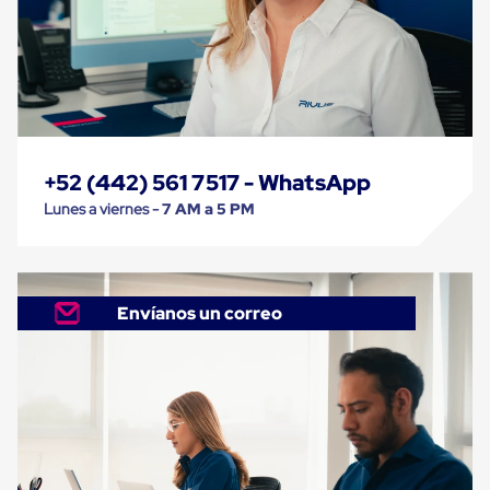
Caja
Super
Sacos
de
Rafia
Super
Sacos
de
Rafia
+52 (442) 561 7517 - WhatsApp
sin
personalizar
Lunes a viernes -
7 AM a 5 PM
Super
Sacos
de
rafia
personalizados
Envíanos un correo
Cable
de
Polipropileno
Rafia
Fibrilada
Arpilla
Circular
Con
Etiqueta