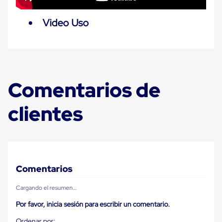
Plastico
Tarimas
Video Uso
de
Plastico
para
Buenas
Prácticas
de
Manufactura
Comentarios de
Tarimas
de
Plastico
clientes
para
Exportación
Tarimas
de
Plastico
Rackeables
Tarimas
Comentarios
de
Plastico
Cargando el resumen…
Multiusos
Esquineros
Por favor, inicia sesión para escribir un comentario.
Angulos
de