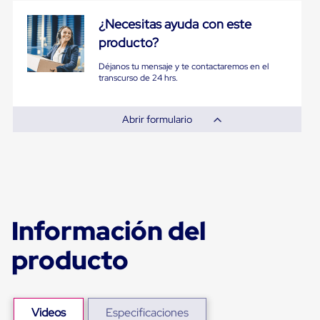
Ultima
Milla
¿Necesitas ayuda con este
Anti-
producto?
Robo
Hormiga
Déjanos tu mensaje y te contactaremos en el
Estanterías
transcurso de 24 hrs.
Móviles
MRO
Distribución
Abrir formulario
Equipos
Móviles
Diablitos
de
carga
Empaque
y
Embalaje
Información del
Playo
Emplaye
Stretch
producto
Film
Automatico
Emplaye
Manual
Videos
Especificaciones
Plastico