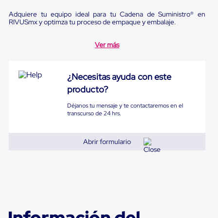
Ultima
Milla
Adquiere tu equipo ideal para tu Cadena de Suministro® en
Anti-
RIVUSmx y optimza tu proceso de empaque y embalaje.
Robo
Hormiga
Ver más
Estanterías
Móviles
MRO
Distribución
¿Necesitas ayuda con este
Equipos
producto?
Móviles
Diablitos
Déjanos tu mensaje y te contactaremos en el
de
transcurso de 24 hrs.
carga
Empaque
y
Abrir formulario
Embalaje
Playo
Emplaye
Stretch
Film
Automatico
Emplaye
Manual
Información del
Plastico