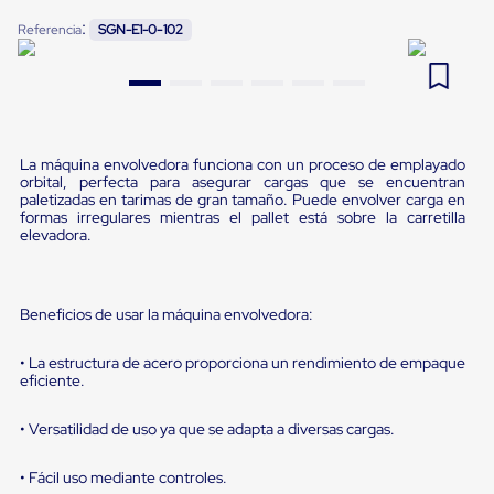
Pestañas
:
9
.
flejadora
Referencia
SGN-E1-0-102
de
Borde
10
.
cámara cph
de
andén
Pestañas
de
Borde
La máquina envolvedora funciona con un proceso de emplayado
de
orbital, perfecta para asegurar cargas que se encuentran
andén
paletizadas en tarimas de gran tamaño. Puede envolver carga en
Mecánicas
formas irregulares mientras el pallet está sobre la carretilla
elevadora.
Pestañas
de
Borde
de
Beneficios de usar la máquina envolvedora:
andén
Hidráulicas
Rampas
• La estructura de acero proporciona un rendimiento de empaque
de
eficiente.
patio
portátiles
• Versatilidad de uso ya que se adapta a diversas cargas.
Rampas
de
patio
• Fácil uso mediante controles.