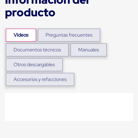
para
producto
Emplayar
Preestirado
Pelicula
Plastica
Stretch
Videos
Preguntas frecuentes
Hood
Manejo
de
Documentos técnicos
Manuales
carga
sin
tarimas
Otros descargables
Slip
Sheet
Accesorios y refacciones
Slip
Sheet
de
Plastico
Slip
Sheet
de
Carton
Tarimas
Tarimas
de