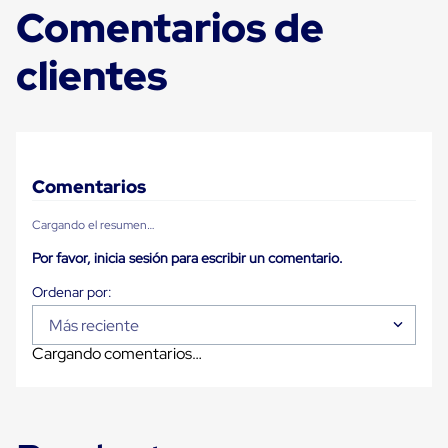
Plastico
Comentarios de
Tarimas
de
clientes
Plastico
para
Buenas
Prácticas
de
Manufactura
Tarimas
Comentarios
de
Plastico
para
Cargando el resumen…
Exportación
Por favor, inicia sesión para escribir un comentario.
Tarimas
de
Plastico
Rackeables
Más reciente
Tarimas
de
Cargando comentarios…
Plastico
Multiusos
Esquineros
Angulos
de