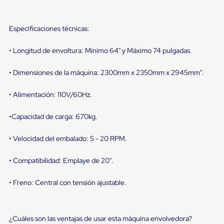
portátiles
de
Cargas
Convencionales
Especificaciones técnicas:
Sellos
para
• Longitud de envoltura: Mínimo 64" y Máximo 74 pulgadas.
Puertas
de
andén
• Dimensiones de la máquina: 2300mm x 2350mm x 2945mm".
Sellos
de
• Alimentación: 110V/60Hz.
Cabezal
Fijo
•Capacidad de carga: 670kg.
Sellos
de
Cabezal
• Velocidad del embalado: 5 - 20 RPM.
Colgante
Cortina
• Compatibilidad: Emplaye de 20".
Retenedores
de
andén
• Freno: Central con tensión ajustable.
Retenedores
de
andén
con
¿Cuáles son las ventajas de usar esta máquina envolvedora?