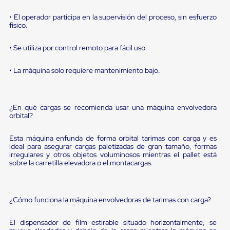
sistema
de
• El operador participa en la supervisión del proceso, sin esfuerzo
retención
físico.
de
ruedas
Retenedores
• Se utiliza por control remoto para fácil uso.
de
andén
• La máquina solo requiere mantenimiento bajo.
Automáticos
Retenedores
de
Andén
¿En qué cargas se recomienda usar una máquina envolvedora
Multi
orbital?
Transportes
Controles
Esta máquina enfunda de forma orbital tarimas con carga y es
de
ideal para asegurar cargas paletizadas de gran tamaño, formas
Muelle/Andén
irregulares y otros objetos voluminosos mientras el pallet está
Controles
sobre la carretilla elevadora o el montacargas.
de
Muelle/Andén
Básico
Controles
¿Cómo funciona la máquina envolvedoras de tarimas con carga?
de
Muelle/Andén
El dispensador de film estirable situado horizontalmente, se
Integral