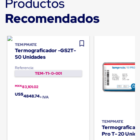
Productos
Carton
Plastico
Recomendados
Esquineros
de
Carton
Esquineros
Plasticos
Soluciones
TEMPMATE
de
Termograficador -GS2T-
Embalaje
50 Unidades
Tiersheet
Layer
Referencia:
Pad
TEM-T1-0-001
Plastico
Laminas
MXN
83,101.02
de
Carton
US$
4848.74
+ IVA
Tiersheet
Hojas
de
Carton
Anti
TEMPMATE
Termograficado
Deslizamiento
Separador
Pro T- 20 Unid
de