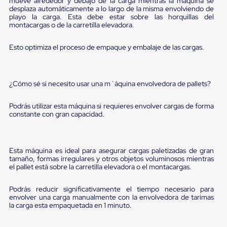
mueve alrededor y debajo de la carga mientras la máquina se
Diablito
desplaza automáticamente a lo largo de la misma envolviendo de
de
playo la carga. Esta debe estar sobre las horquillas del
carga
montacargas o de la carretilla elevadora.
Diablito
eléctrico
Esto optimiza el proceso de empaque y embalaje de las cargas.
Diablito
manual
Plataformas
de
¿Cómo sé si necesito usar una m´áquina envolvedora de pallets?
carga
Jaulas
de
Podrás utilizar esta máquina si requieres envolver cargas de forma
Distribución
constante con gran capacidad.
Ultima
Milla
Dollies
para
Esta máquina es ideal para asegurar cargas paletizadas de gran
Charolas
tamaño, formas irregulares y otros objetos voluminosos mientras
Plásticas
el pallet está sobre la carretilla elevadora o el montacargas.
Contenedores
Metálicos
Podrás reducir significativamente el tiempo necesario para
Colapsables
envolver una carga manualmente con la envolvedora de tarimas
Jaulas
la carga esta empaquetada en 1 minuto.
de
Distribución