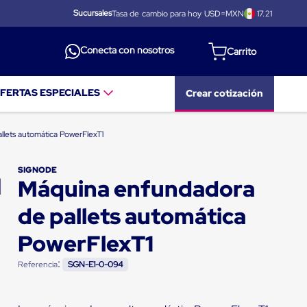
Sucursales
Tasa de cambio para hoy USD=MXN
17.21
Conecta con nosotros
FERTAS ESPECIALES
Crear cotización
lets automática PowerFlexT1
SIGNODE
Máquina enfundadora
de pallets automática
PowerFlexT1
:
Referencia
SGN-E1-0-094