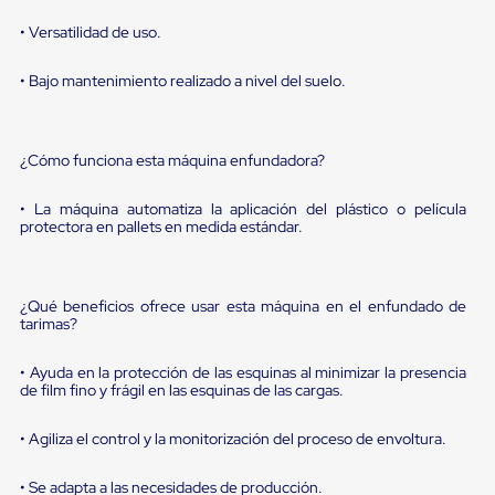
portátiles
de
• Versatilidad de uso.
Cargas
Convencionales
Sellos
• Bajo mantenimiento realizado a nivel del suelo.
para
Puertas
de
andén
¿Cómo funciona esta máquina enfundadora?
Sellos
de
• La máquina automatiza la aplicación del plástico o película
Cabezal
protectora en pallets en medida estándar.
Fijo
Sellos
de
Cabezal
¿Qué beneficios ofrece usar esta máquina en el enfundado de
Colgante
tarimas?
Cortina
Retenedores
• Ayuda en la protección de las esquinas al minimizar la presencia
de
de film fino y frágil en las esquinas de las cargas.
andén
Retenedores
de
• Agiliza el control y la monitorización del proceso de envoltura.
andén
con
• Se adapta a las necesidades de producción.