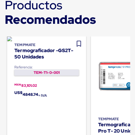
Productos
Carton
Plastico
Esquineros
Recomendados
de
Carton
Esquineros
Plasticos
Soluciones
TEMPMATE
de
Termograficador -GS2T-
Embalaje
50 Unidades
Tiersheet
Layer
Referencia:
Pad
TEM-T1-0-001
Plastico
Laminas
de
MXN
83,101.02
Carton
US$
4848.74
Tiersheet
+ IVA
Hojas
de
Carton
Anti
TEMPMATE
Deslizamiento
Termograficado
Separador
Pro T- 20 Unid
de