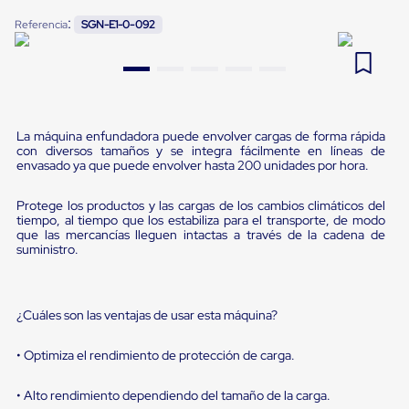
Pestañas
:
9
.
flejadora
Referencia
SGN-E1-0-092
de
Borde
10
.
playo manual
de
andén
Pestañas
de
Borde
La máquina enfundadora puede envolver cargas de forma rápida
de
con diversos tamaños y se integra fácilmente en líneas de
andén
envasado ya que puede envolver hasta 200 unidades por hora.
Mecánicas
Pestañas
Protege los productos y las cargas de los cambios climáticos del
de
tiempo, al tiempo que los estabiliza para el transporte, de modo
Borde
que las mercancías lleguen intactas a través de la cadena de
de
suministro.
andén
Hidráulicas
Rampas
de
¿Cuáles son las ventajas de usar esta máquina?
patio
portátiles
• Optimiza el rendimiento de protección de carga.
Rampas
de
patio
• Alto rendimiento dependiendo del tamaño de la carga.