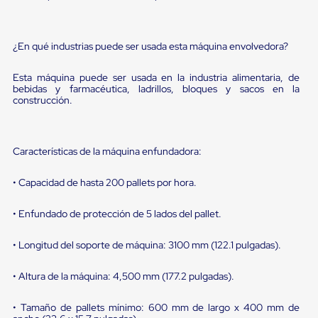
sistema
de
retención
de
¿En qué industrias puede ser usada esta máquina envolvedora?
ruedas
Retenedores
Esta máquina puede ser usada en la industria alimentaria, de
de
bebidas y farmacéutica, ladrillos, bloques y sacos en la
andén
construcción.
Automáticos
Retenedores
de
Andén
Características de la máquina enfundadora:
Multi
Transportes
Controles
• Capacidad de hasta 200 pallets por hora.
de
Muelle/Andén
• Enfundado de protección de 5 lados del pallet.
Controles
de
Muelle/Andén
• Longitud del soporte de máquina: 3100 mm (122.1 pulgadas).
Básico
Controles
• Altura de la máquina: 4,500 mm (177.2 pulgadas).
de
Muelle/Andén
• Tamaño de pallets mínimo: 600 mm de largo x 400 mm de
Integral