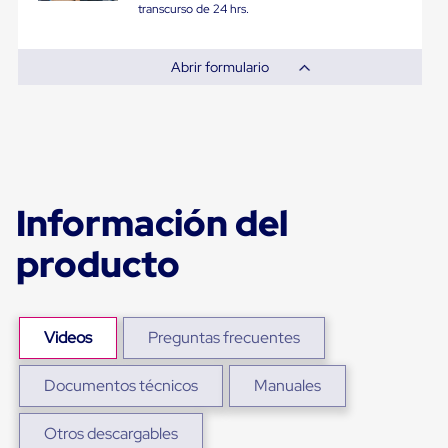
Ultima
transcurso de 24 hrs.
Milla
Anti-
Robo
Abrir formulario
Hormiga
Estanterías
Móviles
MRO
Distribución
Equipos
Móviles
Diablitos
Información del
de
carga
producto
Empaque
y
Embalaje
Playo
Emplaye
Videos
Preguntas frecuentes
Stretch
Film
Automatico
Documentos técnicos
Manuales
Emplaye
Manual
Otros descargables
Plastico