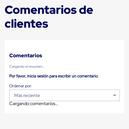
Plastico
Comentarios de
Tarimas
de
Plastico
clientes
para
Buenas
Prácticas
de
Manufactura
Tarimas
de
Comentarios
Plastico
para
Cargando el resumen…
Exportación
Tarimas
Por favor, inicia sesión para escribir un comentario.
de
Plastico
Rackeables
Más reciente
Tarimas
de
Cargando comentarios…
Plastico
Multiusos
Esquineros
Angulos
de