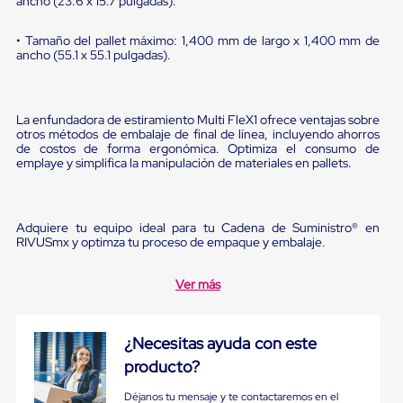
ancho (23.6 x 15.7 pulgadas).
Diablito
de
carga
• Tamaño del pallet máximo: 1,400 mm de largo x 1,400 mm de
Diablito
ancho (55.1 x 55.1 pulgadas).
eléctrico
Diablito
manual
Plataformas
La enfundadora de estiramiento Multi FleX1 ofrece ventajas sobre
de
otros métodos de embalaje de final de línea, incluyendo ahorros
de costos de forma ergonómica. Optimiza el consumo de
carga
emplaye y simplifica la manipulación de materiales en pallets.
Jaulas
de
Distribución
Ultima
Adquiere tu equipo ideal para tu Cadena de Suministro® en
Milla
RIVUSmx y optimza tu proceso de empaque y embalaje.
Dollies
para
Charolas
Ver más
Plásticas
Contenedores
Metálicos
¿Necesitas ayuda con este
Colapsables
Jaulas
producto?
de
Distribución
Déjanos tu mensaje y te contactaremos en el