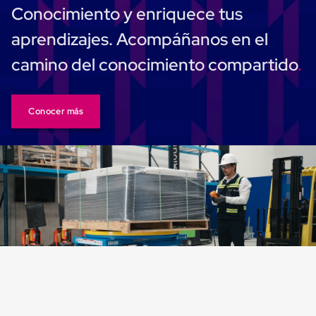
Conocimiento y enriquece tus
Cinta
de
aprendizajes. Acompáñanos en el
Aislar
Cinta
camino del conocimiento compartido
de
Aluminio
Cinta
de
Conocer más
Papel
Cinta
de
Seguridad
Masking
Tape
Cinta
Adhesiva
Transparente
y
Canela
Cinta
Flejadora
Cinta
Tipo
Diurex