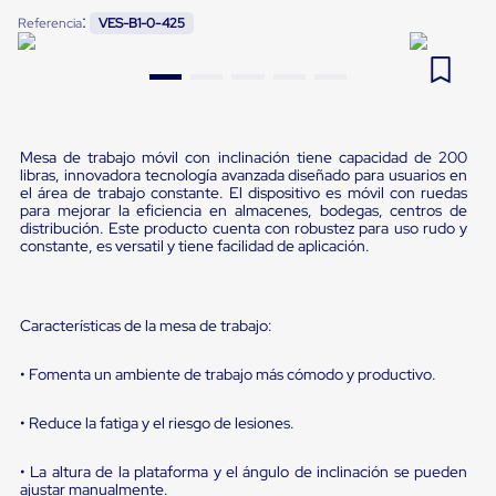
Pestañas
:
Referencia
VES-B1-0-425
9
.
flejadora
de
Borde
10
.
playo manual
de
andén
Pestañas
de
Borde
Mesa de trabajo móvil con inclinación tiene capacidad de 200
libras, innovadora tecnología avanzada diseñado para usuarios en
de
el área de trabajo constante. El dispositivo es móvil con ruedas
andén
para mejorar la eficiencia en almacenes, bodegas, centros de
Mecánicas
distribución. Este producto cuenta con robustez para uso rudo y
Pestañas
constante, es versatil y tiene facilidad de aplicación.
de
Borde
de
andén
Características de la mesa de trabajo:
Hidráulicas
Rampas
• Fomenta un ambiente de trabajo más cómodo y productivo.
de
patio
portátiles
• Reduce la fatiga y el riesgo de lesiones.
Rampas
de
• La altura de la plataforma y el ángulo de inclinación se pueden
patio
ajustar manualmente.