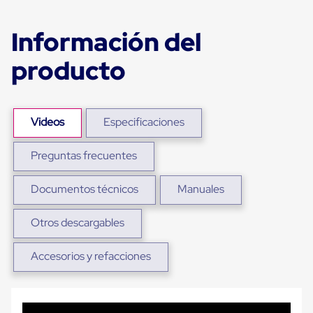
para
Emplayar
Preestirado
Información del
Pelicula
Plastica
producto
Stretch
Hood
Manejo
de
carga
Videos
Especificaciones
sin
tarimas
Preguntas frecuentes
Slip
Sheet
Slip
Documentos técnicos
Manuales
Sheet
de
Plastico
Otros descargables
Slip
Sheet
Accesorios y refacciones
de
Carton
Tarimas
Tarimas
de