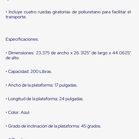
portátiles
de
Cargas
• Incluye cuatro ruedas giratorias de poliuretano para facilitar el
Convencionales
transporte.
Sellos
para
Puertas
de
Especificaciones:
andén
Sellos
• Dimensiones: 23.375 de ancho x 26.3125" de largo x 44.0625"
de
de alto.
Cabezal
Fijo
• Capacidad: 200 Libras.
Sellos
de
Cabezal
• Ancho de la plataforma: 17 pulgadas.
Colgante
Cortina
• Longitud de la plataforma: 24 pulgadas.
Retenedores
de
andén
• Color: Azul.
Retenedores
de
• Grado de inclinación de la plataforma: 45 grados.
andén
con