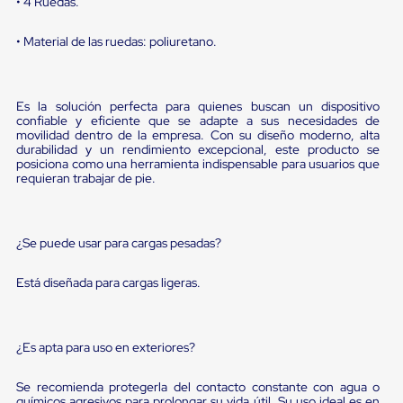
sistema
• 4 Ruedas.
de
retención
• Material de las ruedas: poliuretano.
de
ruedas
Retenedores
de
Es la solución perfecta para quienes buscan un dispositivo
andén
confiable y eficiente que se adapte a sus necesidades de
Automáticos
movilidad dentro de la empresa. Con su diseño moderno, alta
Retenedores
durabilidad y un rendimiento excepcional, este producto se
de
posiciona como una herramienta indispensable para usuarios que
requieran trabajar de pie.
Andén
Multi
Transportes
Controles
¿Se puede usar para cargas pesadas?
de
Muelle/Andén
Controles
Está diseñada para cargas ligeras.
de
Muelle/Andén
Básico
Controles
¿Es apta para uso en exteriores?
de
Muelle/Andén
Se recomienda protegerla del contacto constante con agua o
Integral
químicos agresivos para prolongar su vida útil. Su uso ideal es en