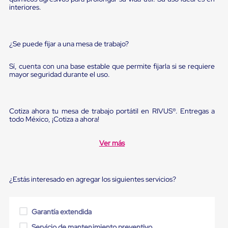
Diablito
interiores.
de
carga
Diablito
eléctrico
¿Se puede fijar a una mesa de trabajo?
Diablito
manual
Plataformas
Sí, cuenta con una base estable que permite fijarla si se requiere
mayor seguridad durante el uso.
de
carga
Jaulas
de
Cotiza ahora tu mesa de trabajo portátil en RIVUS®. Entregas a
Distribución
todo México, ¡Cotiza a ahora!
Ultima
Milla
Dollies
Ver más
para
Charolas
Plásticas
Contenedores
¿Estás interesado en agregar los siguientes servicios?
Metálicos
Colapsables
Jaulas
Garantía extendida
de
Distribución
Servicio de mantenimiento preventivo