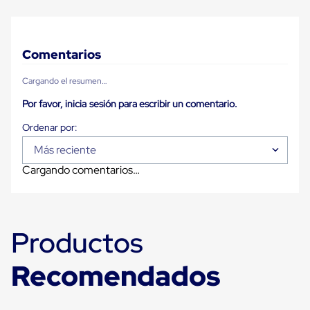
Carton
Plastico
Esquineros
de
Comentarios
Carton
Esquineros
Cargando el resumen…
Plasticos
Soluciones
Por favor, inicia sesión para escribir un comentario.
de
Embalaje
Tiersheet
Layer
Más reciente
Pad
Cargando comentarios…
Plastico
Laminas
de
Carton
Tiersheet
Productos
Hojas
de
Carton
Recomendados
Anti
Deslizamiento
Separador
de