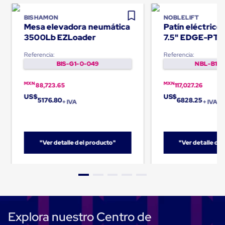
Carton
Corrugado
BISHAMON
NOBLELIFT
Freezer
Mesa elevadora neumática
Patín eléctric
Spacers
3500Lb EZLoader
7.5" EDGE-PT
Separador
para
Referencia:
Referencia:
Congelación
BIS-G1-0-049
NBL-B1-0
Estandar
Separador
MXN
MXN
88,723.65
117,027.26
para
US$
US$
Congelación
5176.80
6828.25
+ IVA
+ IVA
Ultra
Flujo
Cintas
protectoras
Cintas
"Ver detalle del producto"
"Ver detalle de
adhesivas
Cinta
de
Tela
Cinta
para
Ductos
Explora nuestro Centro de
y
Tuberias