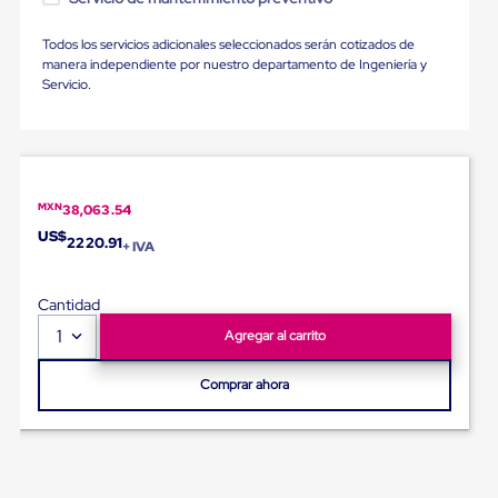
Ultima
Milla
Todos los servicios adicionales seleccionados serán cotizados de
Anti-
manera independiente por nuestro departamento de Ingeniería y
Robo
Servicio.
Hormiga
Estanterías
Móviles
MRO
Distribución
Equipos
Móviles
MXN
38,063.54
Diablitos
US$
2220.91
de
+ IVA
carga
Empaque
Cantidad
y
Embalaje
1
Agregar al carrito
Playo
Emplaye
Comprar ahora
Stretch
Film
Automatico
Emplaye
Manual
Plastico