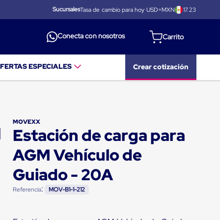
Sucursales
Tasa de cambio para hoy USD=MXN
17.23
Conecta con nosotros
FERTAS ESPECIALES
Crear cotización
MOVEXX
Estación de carga para
AGM Vehículo de
Guiado - 20A
:
Referencia
MOV-B1-1-212