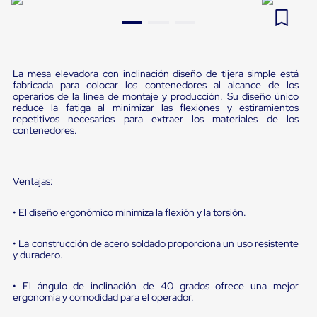
Pestañas
9
.
flejadora
de
Borde
10
.
cámara cph
de
andén
La mesa elevadora con inclinación diseño de tijera simple está
Pestañas
fabricada para colocar los contenedores al alcance de los
de
operarios de la línea de montaje y producción. Su diseño único
Borde
reduce la fatiga al minimizar las flexiones y estiramientos
de
repetitivos necesarios para extraer los materiales de los
andén
contenedores.
Mecánicas
Pestañas
de
Borde
Ventajas:
de
andén
• El diseño ergonómico minimiza la flexión y la torsión.
Hidráulicas
Rampas
de
• La construcción de acero soldado proporciona un uso resistente
patio
y duradero.
portátiles
Rampas
• El ángulo de inclinación de 40 grados ofrece una mejor
de
ergonomía y comodidad para el operador.
patio