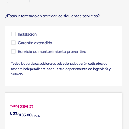
Ultima
Milla
Anti-
¿Estás interesado en agregar los siguientes servicios?
Robo
Hormiga
Estanterías
Móviles
Instalación
MRO
Garantía extendida
Distribución
Equipos
Servicio de mantenimiento preventivo
Móviles
Diablitos
de
Todos los servicios adicionales seleccionados serán cotizados de
carga
manera independiente por nuestro departamento de Ingeniería y
Empaque
Servicio.
y
Embalaje
Playo
Emplaye
Stretch
Film
MXN
160,196.27
Automatico
US$
9135.80
Emplaye
+ IVA
Manual
Plastico