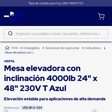
Tasa de cambio para hoy USD=MXN
17.53
Distribución
Puertas
de
Ingresar una palabra clave, repuesto, referencia, marca...
andén
Rampas
TÉRMINOS MÁS BUSCADOS
Niveladoras
Intralogística
Soluciones de ergonomía
Inclinadores
de
1
.
patin
Mesa elevadora con inclinación 4000lb 24" x 48" 230V T Azul
andén
2
.
tambos
Rampas
VESTIL
niveladoras
Mesa elevadora con
3
.
taylor dunn
de
andén
4
.
proyector
inclinación 4000lb 24" x
hidráulicas
Rampas
5
.
termograficador
niveladoras
48" 230V T Azul
neumáticas
6
.
monitor 7
Rampas
niveladoras
Elevación estable para aplicaciones de alta demanda
7
.
fleje
de
andén
:
Referencia
VES-B1-0-334
8
.
emplayadora plato giratorio
mecánicas