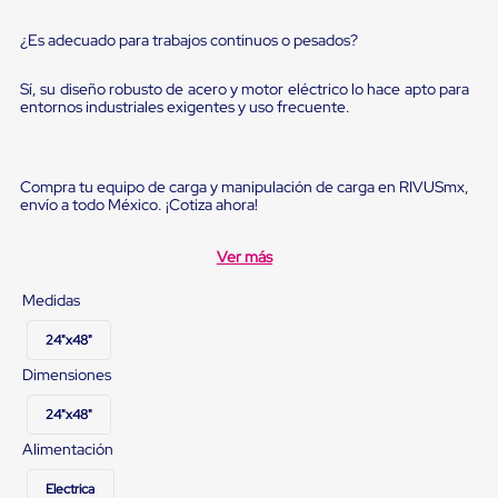
Diablito
de
¿Es adecuado para trabajos continuos o pesados?
carga
Diablito
eléctrico
Sí, su diseño robusto de acero y motor eléctrico lo hace apto para
Diablito
entornos industriales exigentes y uso frecuente.
manual
Plataformas
de
carga
Compra tu equipo de carga y manipulación de carga en RIVUSmx,
Jaulas
envío a todo México. ¡Cotiza ahora!
de
Distribución
Ver más
Ultima
Milla
Medidas
Dollies
para
24"x48"
Charolas
Plásticas
Dimensiones
Contenedores
Metálicos
24"x48"
Colapsables
Jaulas
Alimentación
de
Distribución
Electrica