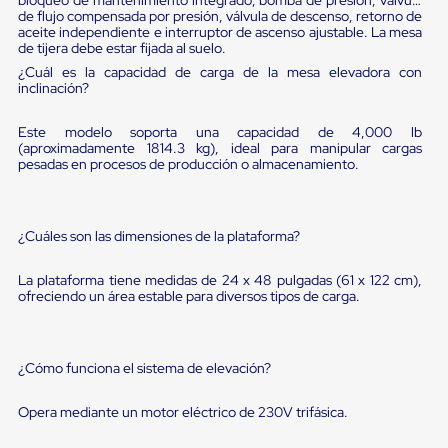
sistema
de flujo compensada por presión, válvula de descenso, retorno de
de
aceite independiente e interruptor de ascenso ajustable. La mesa
retención
de tijera debe estar fijada al suelo.
de
¿Cuál es la capacidad de carga de la mesa elevadora con
ruedas
inclinación?
Retenedores
de
andén
Este modelo soporta una capacidad de 4,000 lb
Automáticos
(aproximadamente 1814.3 kg), ideal para manipular cargas
Retenedores
pesadas en procesos de producción o almacenamiento.
de
Andén
Multi
Transportes
¿Cuáles son las dimensiones de la plataforma?
Controles
de
La plataforma tiene medidas de 24 x 48 pulgadas (61 x 122 cm),
Muelle/Andén
ofreciendo un área estable para diversos tipos de carga.
Controles
de
Muelle/Andén
Básico
¿Cómo funciona el sistema de elevación?
Controles
de
Opera mediante un motor eléctrico de 230V trifásica.
Muelle/Andén
Integral