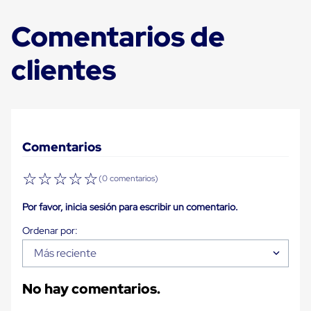
Carton
Plastico
Comentarios de
Esquineros
de
clientes
Carton
Esquineros
Plasticos
Soluciones
de
Embalaje
Tiersheet
Comentarios
Layer
Pad
Plastico
☆
☆
☆
☆
☆
(0 comentarios)
Laminas
de
Por favor, inicia sesión para escribir un comentario.
Carton
Tiersheet
Hojas
de
Más reciente
Carton
Anti
Deslizamiento
No hay comentarios.
Separador
de