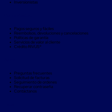
Inversionistas
Soluciones
de
sujeción
Compra Seguro
de
carga
Fleje
Pagos seguros y fáciles
compuesto
Reembolsos, devoluciones y cancelaciones
de
Políticas de garantía
alta
Servicios de valor al cliente
resistencia
Crédito RIVUS®
Fleje
de
cordón
Ayuda
de
poliéster
fusionado
Preguntas frecuentes
Fleje
Solicitud de facturas
de
Seguimiento de ordenes
poliéster
Recuperar contraseña
tejido
Contáctanos
de
alta
resistencia
Legal
Gancho
para