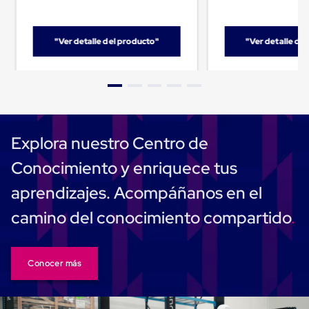
Cinta
de
Aislar
"Ver detalle del producto"
"Ver detalle de
Cinta
de
Aluminio
Cinta
de
Papel
Cinta
de
Explora nuestro Centro de
Seguridad
Masking
Conocimiento y enriquece tus
Tape
Cinta
aprendizajes. Acompáñanos en el
Adhesiva
Transparente
camino del conocimiento compartido
y
Canela
Cinta
Flejadora
Conocer más
Cinta
Tipo
Diurex