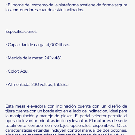
portátiles
• El borde del extremo de la plataforma sostiene de forma segura
de
los contenedores cuando están inclinados.
Cargas
Convencionales
Sellos
para
Especificaciones:
Puertas
de
andén
• Capacidad de carga: 4,000 libras.
Sellos
de
• Medida de la mesa: 24" x 48".
Cabezal
Fijo
Sellos
• Color: Azul.
de
Cabezal
• Alimentada: 230 voltios, trifásica.
Colgante
Cortina
Retenedores
de
Esta mesa elevadora con inclinación cuenta con un diseño de
andén
tijera cuenta con un borde alto en el lado de inclinación, ideal para
Retenedores
la manipulación y manejo de piezas. El pedal selector permite al
de
operario levantar mientras inclina y levantar. El motor es de serie
andén
totalmente cerrado con voltajes opcionales disponibles. Otras
con
características estándar incluyen control manual de dos botones,
bloqueo de mantenimiento integrado, bomba de presión, válvula