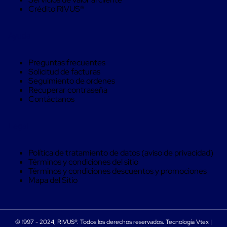
trinca
Crédito RIVUS®
Hebillas
para
Fleje
Ayuda
de
poliéster
tejido
Preguntas frecuentes
Hebillas
Solicitud de facturas
para
Seguimiento de ordenes
trinca
Recuperar contraseña
Trinca
Contáctanos
de
poliester
alta
Legal
resistencia
Bolsas
para
Política de tratamiento de datos (aviso de privacidad)
viveros
Términos y condiciones del sitio
Alambre
Términos y condiciones descuentos y promociones
de
Mapa del Sitio
PET
Mallas
envolventes
Mallas
© 1997 - 2024, RIVUS®. Todos los derechos reservados. Tecnología Vtex |
envolventes
VESTIL