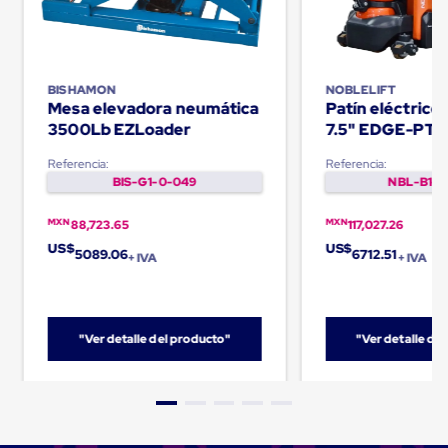
Cinta
de
Aislar
Cinta
de
BISHAMON
NOBLELIFT
Aluminio
Mesa elevadora neumática
Patín eléctric
Cinta
3500Lb EZLoader
7.5" EDGE-PT
de
Papel
Referencia:
Referencia:
Cinta
BIS-G1-0-049
NBL-B1-0
de
Seguridad
MXN
MXN
88,723.65
117,027.26
Masking
US$
US$
Tape
5089.06
6712.51
+ IVA
+ IVA
Cinta
Adhesiva
Transparente
y
Canela
"Ver detalle del producto"
"Ver detalle de
Cinta
Flejadora
Cinta
Tipo
Diurex