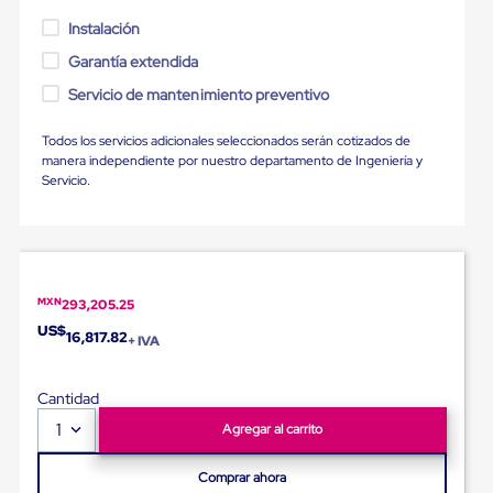
para
Emplayar
Instalación
Preestirado
Garantía extendida
Pelicula
Plastica
Servicio de mantenimiento preventivo
Stretch
Hood
Todos los servicios adicionales seleccionados serán cotizados de
Manejo
manera independiente por nuestro departamento de Ingeniería y
de
Servicio.
carga
sin
tarimas
Slip
Sheet
Slip
MXN
Sheet
293,205.25
de
US$
16,817.82
+ IVA
Plastico
Slip
Sheet
Cantidad
de
Carton
1
Agregar al carrito
Tarimas
Tarimas
Comprar ahora
de