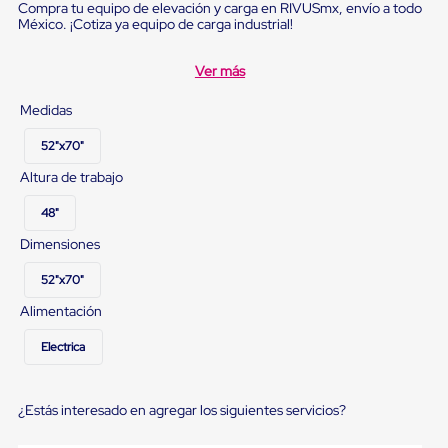
Ultima
Compra tu equipo de elevación y carga en RIVUSmx, envío a todo
Milla
México. ¡Cotiza ya equipo de carga industrial!
Anti-
Robo
Ver más
Hormiga
Estanterías
Medidas
Móviles
MRO
52"x70"
Distribución
Equipos
Altura de trabajo
Móviles
Diablitos
48"
de
carga
Dimensiones
Empaque
y
52"x70"
Embalaje
Alimentación
Playo
Emplaye
Stretch
Electrica
Film
Automatico
Emplaye
¿Estás interesado en agregar los siguientes servicios?
Manual
Plastico