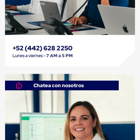
Caja
Super
Sacos
de
Rafia
Super
Sacos
de
Rafia
+52 (442) 628 2250
sin
Lunes a viernes -
7 AM a 5 PM
personalizar
Super
Sacos
de
rafia
Chatea con nosotros
personalizados
Cable
de
Polipropileno
Rafia
Fibrilada
Arpilla
Circular
Con
Etiqueta