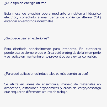
Diablito
¿Qué tipo de energía utiliza?
de
carga
Esta mesa de elvación opera mediante un sistema hidráulico
Diablito
eléctrico, conectado a una fuente de corriente alterna (CA)
eléctrico
estándar en entornos industriales.
Diablito
manual
Plataformas
de
¿Se puede usar en exteriores?
carga
Jaulas
de
Está diseñada principalmente para interiores. En exteriores
Distribución
puede usarse siempre que el área esté protegida de la intemperie
y se realice un mantenimiento preventivo para evitar corrosión.
Ultima
Milla
Dollies
para
¿Para qué aplicaciones industriales es más común su uso?
Charolas
Plásticas
Contenedores
Se utiliza en líneas de ensamblaje, manejo de materiales en
Metálicos
almacenes, estaciones ergonómicas y áreas de carga/descarga
Colapsables
que requieren diferentes alturas de trabajo.
Jaulas
de
Distribución