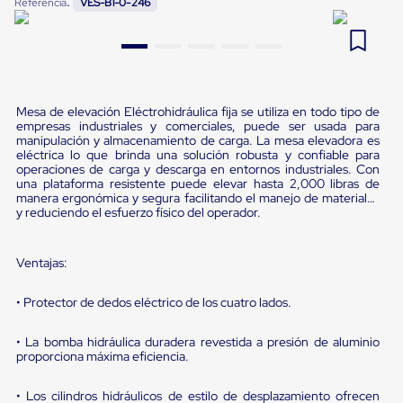
:
Referencia
VES-B1-0-246
Pestañas
9
.
flejadora
de
Borde
10
.
slip sheet
de
andén
Pestañas
de
Mesa de elevación Eléctrohidráulica fija se utiliza en todo tipo de
empresas industriales y comerciales, puede ser usada para
Borde
manipulación y almacenamiento de carga. La mesa elevadora es
de
eléctrica lo que brinda una solución robusta y confiable para
andén
operaciones de carga y descarga en entornos industriales. Con
Mecánicas
una plataforma resistente puede elevar hasta 2,000 libras de
Pestañas
manera ergonómica y segura facilitando el manejo de materiales
de
y reduciendo el esfuerzo físico del operador.
Borde
de
andén
Ventajas:
Hidráulicas
Rampas
• Protector de dedos eléctrico de los cuatro lados.
de
patio
portátiles
• La bomba hidráulica duradera revestida a presión de aluminio
Rampas
proporciona máxima eficiencia.
de
patio
• Los cilindros hidráulicos de estilo de desplazamiento ofrecen