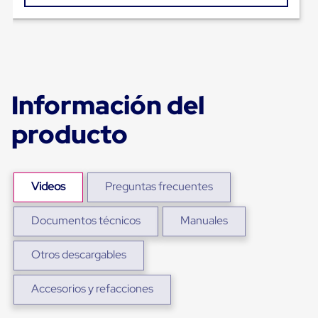
Plastico
Tarimas
de
Plastico
para
Buenas
Prácticas
Información del
de
Manufactura
Tarimas
producto
de
Plastico
para
Exportación
Videos
Preguntas frecuentes
Tarimas
de
Plastico
Documentos técnicos
Manuales
Rackeables
Tarimas
de
Otros descargables
Plastico
Multiusos
Accesorios y refacciones
Esquineros
Angulos
de