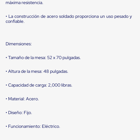
portátiles
máxima resistencia.
de
Cargas
• La construcción de acero soldado proporciona un uso pesado y
Convencionales
confiable.
Sellos
para
Puertas
de
Dimensiones:
andén
Sellos
de
• Tamaño de la mesa: 52 x 70 pulgadas.
Cabezal
Fijo
• Altura de la mesa: 48 pulgadas.
Sellos
de
Cabezal
• Capacidad de carga: 2,000 libras.
Colgante
Cortina
• Material: Acero.
Retenedores
de
andén
• Diseño: Fijo.
Retenedores
de
• Funcionamiento: Eléctrico.
andén
con