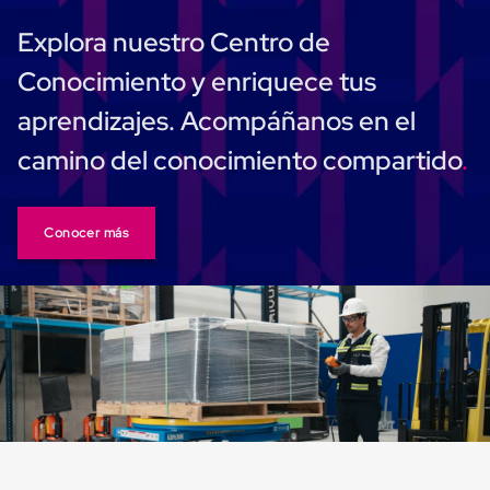
Despachador
de
Explora nuestro Centro de
Cinta
Fleje
Conocimiento y enriquece tus
Fleje
Plástico
aprendizajes. Acompáñanos en el
PP
(Polipropileno)
camino del conocimiento compartido
Fleje
Plástico
PET
(Polyester)
Conocer más
Fleje
de
Acero
Sellos
para
Fleje
Bolsas
de
aire
Bolsas
de
Aire
Papel