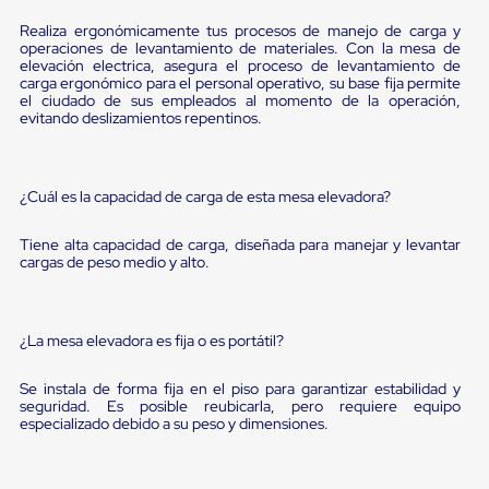
sistema
de
Realiza ergonómicamente tus procesos de manejo de carga y
retención
operaciones de levantamiento de materiales. Con la mesa de
de
elevación electrica, asegura el proceso de levantamiento de
ruedas
carga ergonómico para el personal operativo, su base fija permite
Retenedores
el ciudado de sus empleados al momento de la operación,
evitando deslizamientos repentinos.
de
andén
Automáticos
Retenedores
¿Cuál es la capacidad de carga de esta mesa elevadora?
de
Andén
Multi
Tiene alta capacidad de carga, diseñada para manejar y levantar
Transportes
cargas de peso medio y alto.
Controles
de
Muelle/Andén
Controles
¿La mesa elevadora es fija o es portátil?
de
Muelle/Andén
Se instala de forma fija en el piso para garantizar estabilidad y
Básico
seguridad. Es posible reubicarla, pero requiere equipo
Controles
especializado debido a su peso y dimensiones.
de
Muelle/Andén
Integral