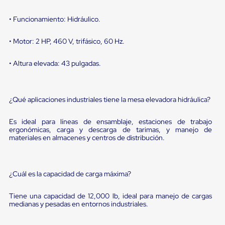
portátiles
de
Cargas
• Funcionamiento: Hidráulico.
Convencionales
Sellos
• Motor: 2 HP, 460 V, trifásico, 60 Hz.
para
Puertas
de
• Altura elevada: 43 pulgadas.
andén
Sellos
de
Cabezal
¿Qué aplicaciones industriales tiene la mesa elevadora hidráulica?
Fijo
Sellos
Es ideal para líneas de ensamblaje, estaciones de trabajo
de
ergonómicas, carga y descarga de tarimas, y manejo de
Cabezal
materiales en almacenes y centros de distribución.
Colgante
Cortina
Retenedores
de
¿Cuál es la capacidad de carga máxima?
andén
Retenedores
Tiene una capacidad de 12,000 lb, ideal para manejo de cargas
de
medianas y pesadas en entornos industriales.
andén
con