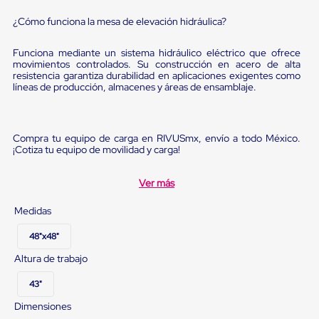
sistema
de
¿Cómo funciona la mesa de elevación hidráulica?
retención
de
ruedas
Funciona mediante un sistema hidráulico eléctrico que ofrece
movimientos controlados. Su construcción en acero de alta
Retenedores
resistencia garantiza durabilidad en aplicaciones exigentes como
de
líneas de producción, almacenes y áreas de ensamblaje.
andén
Automáticos
Retenedores
de
Compra tu equipo de carga en RIVUSmx, envío a todo México.
Andén
¡Cotiza tu equipo de movilidad y carga!
Multi
Transportes
Controles
Ver más
de
Muelle/Andén
Medidas
Controles
de
48"x48"
Muelle/Andén
Básico
Altura de trabajo
Controles
de
43"
Muelle/Andén
Dimensiones
Integral