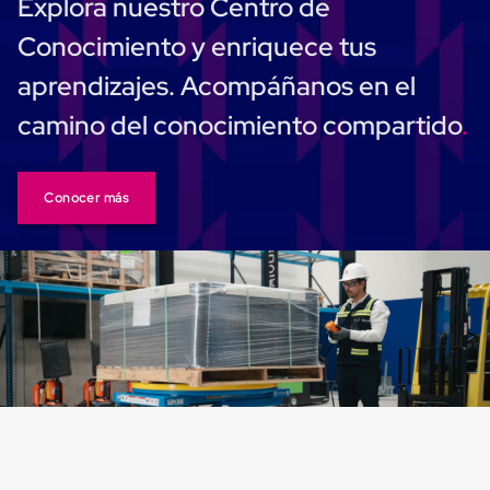
Explora nuestro Centro de
Cinta
de
Conocimiento y enriquece tus
Aislar
Cinta
aprendizajes. Acompáñanos en el
de
Aluminio
camino del conocimiento compartido
Cinta
de
Papel
Cinta
Conocer más
de
Seguridad
Masking
Tape
Cinta
Adhesiva
Transparente
y
Canela
Cinta
Flejadora
Cinta
Tipo
Diurex