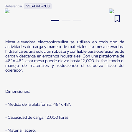
Pestañas
:
Referencia
VES-B1-0-203
9
.
flejadora
de
Borde
10
.
slip sheet
de
andén
Pestañas
de
Borde
Mesa elevadora electrohidráulica se utilizan en todo tipo de
actividades de carga y manejo de materiales. La mesa elevadora
de
hidráulica es una solución robusta y confiable para operaciones de
andén
carga y descarga en entornos industriales. Con una plataforma de
Mecánicas
48" x 48", esta mesa puede elevar hasta 12,000 lb, facilitando el
Pestañas
manejo de materiales y reduciendo el esfuerzo físico del
de
operador.
Borde
de
andén
Hidráulicas
Dimensiones:
Rampas
de
• Medida de la plataforma: 48" x 48".
patio
portátiles
Rampas
• Capacidad de carga: 12,000 libras.
de
patio
• Material: acero.