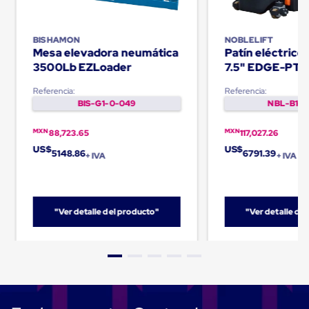
Carton
Corrugado
Freezer
BISHAMON
NOBLELIFT
Spacers
Mesa elevadora neumática
Patín eléctric
Separador
3500Lb EZLoader
7.5" EDGE-PT
para
Congelación
Referencia:
Referencia:
Estandar
BIS-G1-0-049
NBL-B1-0
Separador
para
MXN
MXN
Congelación
88,723.65
117,027.26
Ultra
US$
US$
5148.86
6791.39
+ IVA
+ IVA
Flujo
Cintas
protectoras
Cintas
adhesivas
"Ver detalle del producto"
"Ver detalle de
Cinta
de
Tela
Cinta
para
Ductos
y
Tuberias