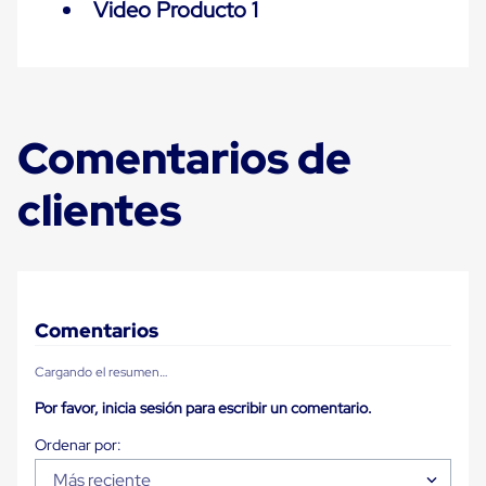
Video Producto 1
Plastico
Tarimas
de
Plastico
para
Buenas
Prácticas
Comentarios de
de
Manufactura
Tarimas
clientes
de
Plastico
para
Exportación
Tarimas
de
Plastico
Comentarios
Rackeables
Tarimas
Cargando el resumen…
de
Plastico
Por favor, inicia sesión para escribir un comentario.
Multiusos
Esquineros
Angulos
Más reciente
de