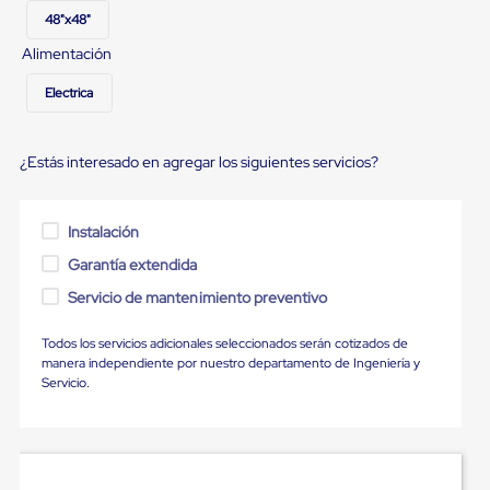
Diablito
48"x48"
de
carga
Alimentación
Diablito
eléctrico
Electrica
Diablito
manual
Plataformas
de
¿Estás interesado en agregar los siguientes servicios?
carga
Jaulas
de
Instalación
Distribución
Ultima
Garantía extendida
Milla
Servicio de mantenimiento preventivo
Dollies
para
Charolas
Todos los servicios adicionales seleccionados serán cotizados de
Plásticas
manera independiente por nuestro departamento de Ingeniería y
Contenedores
Servicio.
Metálicos
Colapsables
Jaulas
de
Distribución