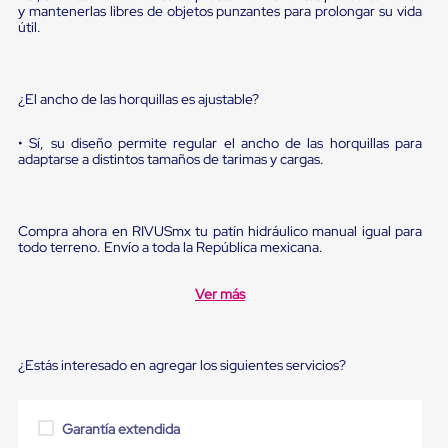
Ultima
y mantenerlas libres de objetos punzantes para prolongar su vida
Milla
útil.
Anti-
Robo
Hormiga
Estanterías
¿El ancho de las horquillas es ajustable?
Móviles
MRO
• Sí, su diseño permite regular el ancho de las horquillas para
Distribución
adaptarse a distintos tamaños de tarimas y cargas.
Equipos
Móviles
Diablitos
de
Compra ahora en RIVUSmx tu patín hidráulico manual igual para
carga
todo terreno. Envío a toda la República mexicana.
Empaque
y
Embalaje
Ver más
Playo
Emplaye
Stretch
¿Estás interesado en agregar los siguientes servicios?
Film
Automatico
Emplaye
Manual
Garantía extendida
Plastico