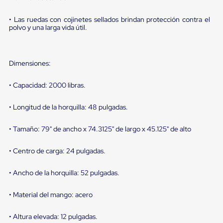
portátiles
de
Cargas
• Las ruedas con cojinetes sellados brindan protección contra el
Convencionales
polvo y una larga vida útil.
Sellos
para
Puertas
de
Dimensiones:
andén
Sellos
• Capacidad: 2000 libras.
de
Cabezal
• Longitud de la horquilla: 48 pulgadas.
Fijo
Sellos
de
• Tamaño: 79" de ancho x 74.3125" de largo x 45.125" de alto
Cabezal
Colgante
• Centro de carga: 24 pulgadas.
Cortina
Retenedores
de
• Ancho de la horquilla: 52 pulgadas.
andén
Retenedores
• Material del mango: acero
de
andén
con
• Altura elevada: 12 pulgadas.