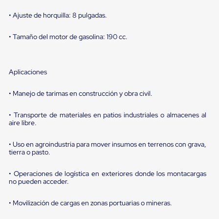
sistema
de
• Ajuste de horquilla: 8 pulgadas.
retención
de
ruedas
• Tamaño del motor de gasolina: 190 cc.
Retenedores
de
andén
Automáticos
Aplicaciones
Retenedores
de
• Manejo de tarimas en construcción y obra civil.
Andén
Multi
• Transporte de materiales en patios industriales o almacenes al
Transportes
aire libre.
Controles
de
Muelle/Andén
• Uso en agroindustria para mover insumos en terrenos con grava,
Controles
tierra o pasto.
de
Muelle/Andén
• Operaciones de logística en exteriores donde los montacargas
Básico
no pueden acceder.
Controles
de
• Movilización de cargas en zonas portuarias o mineras.
Muelle/Andén
Integral