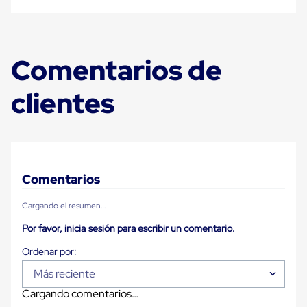
Carton
Plastico
Esquineros
de
Carton
Comentarios de
Esquineros
Plasticos
clientes
Soluciones
de
Embalaje
Tiersheet
Layer
Pad
Plastico
Comentarios
Laminas
de
Carton
Cargando el resumen…
Tiersheet
Por favor, inicia sesión para escribir un comentario.
Hojas
de
Carton
Anti
Más reciente
Deslizamiento
Separador
Cargando comentarios…
de