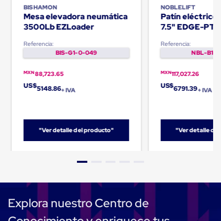
Cinta
BISHAMON
NOBLELIFT
Mesa elevadora neumática
Patín eléctric
de
Aislar
3500Lb EZLoader
7.5" EDGE-PT
Cinta
de
Referencia:
Referencia:
Aluminio
BIS-G1-0-049
NBL-B1-0
Cinta
de
MXN
MXN
88,723.65
117,027.26
Papel
US$
US$
Cinta
5148.86
6791.39
+ IVA
+ IVA
de
Seguridad
Masking
Tape
"Ver detalle del producto"
"Ver detalle de
Cinta
Adhesiva
Transparente
y
Canela
Cinta
Flejadora
Cinta
Explora nuestro Centro de
Tipo
Diurex
Conocimiento y enriquece tus