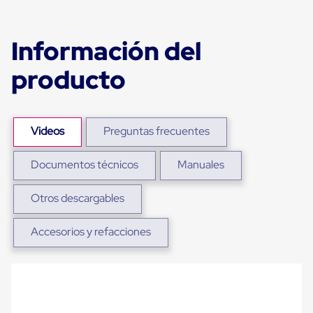
Plastico
Tarimas
de
Información del
Plastico
para
producto
Buenas
Prácticas
de
Manufactura
Tarimas
Videos
Preguntas frecuentes
de
Plastico
para
Documentos técnicos
Manuales
Exportación
Tarimas
de
Otros descargables
Plastico
Rackeables
Accesorios y refacciones
Tarimas
de
Plastico
Multiusos
Esquineros
Angulos
de