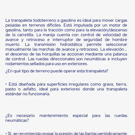
Diablito
de
carga
Diablito
La transpaleta todoterreno a gasolina es ideal para mover cargas
eléctrico
pesadas en terrenos difíciles. Está impulsada por un motor de
Diablito
gasolina, tanto para la tracción como para la elevación/descenso
manual
de la carretilla. La manija cuenta con control de velocidad de
Plataformas
avance y retroceso e interruptor de seguridad de hombre
muerto. La transmisión hidrostática permite seleccionar
de
manualmente las marchas de avance y retroceso. La elevación y
carga
el descenso de las horquillas se accionan mediante una palanca
Jaulas
de control. Las ruedas direccionales son neumáticas e incluyen
de
rodamientos sellados para uso en exteriores.
Distribución
¿En qué tipo de terreno puede operar esta transpaleta?
Ultima
Milla
Dollies
• Está diseñada para superficies irregulares como grava, tierra,
para
pasto o asfalto, ideal para exteriores donde una transpaleta
Charolas
estándar no funcionaría.
Plásticas
Contenedores
Metálicos
Colapsables
¿Es necesario mantenimiento especial para las ruedas
neumáticas?
Jaulas
de
Distribución
• Sí, se recomienda revisar la presión de las llantas periódicamente