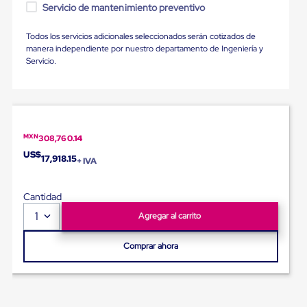
para
Servicio de mantenimiento preventivo
Emplayar
Preestirado
Todos los servicios adicionales seleccionados serán cotizados de
Pelicula
manera independiente por nuestro departamento de Ingeniería y
Plastica
Servicio.
Stretch
Hood
Manejo
de
carga
sin
MXN
308,760.14
tarimas
Slip
US$
17,918.15
+ IVA
Sheet
Slip
Sheet
Cantidad
de
Plastico
1
Agregar al carrito
Slip
Sheet
Comprar ahora
de
Carton
Tarimas
Tarimas
de