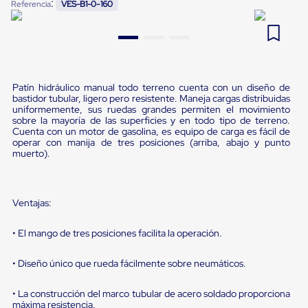
:
Referencia
VES-B1-0-160
Pestañas
9
.
flejadora
de
Borde
10
.
saving
de
andén
Pestañas
de
Patín hidráulico manual todo terreno cuenta con un diseño de
Borde
bastidor tubular, ligero pero resistente. Maneja cargas distribuidas
uniformemente, sus ruedas grandes permiten el movimiento
de
sobre la mayoría de las superficies y en todo tipo de terreno.
andén
Cuenta con un motor de gasolina, es equipo de carga es fácil de
Mecánicas
operar con manija de tres posiciones (arriba, abajo y punto
Pestañas
muerto).
de
Borde
de
andén
Ventajas:
Hidráulicas
Rampas
• El mango de tres posiciones facilita la operación.
de
patio
portátiles
• Diseño único que rueda fácilmente sobre neumáticos.
Rampas
de
• La construcción del marco tubular de acero soldado proporciona
patio
máxima resistencia.