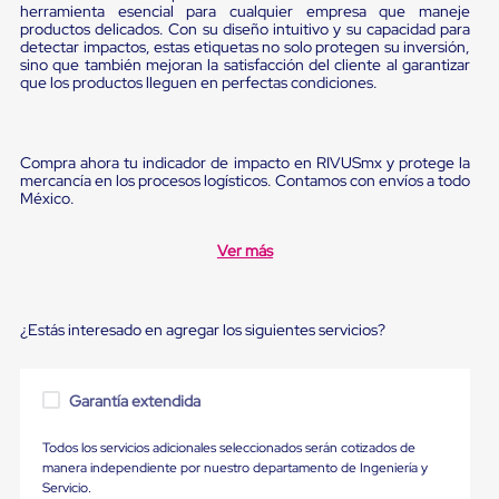
Ultima
herramienta esencial para cualquier empresa que maneje
Milla
productos delicados. Con su diseño intuitivo y su capacidad para
Anti-
detectar impactos, estas etiquetas no solo protegen su inversión,
sino que también mejoran la satisfacción del cliente al garantizar
Robo
que los productos lleguen en perfectas condiciones.
Hormiga
Estanterías
Móviles
MRO
Compra ahora tu indicador de impacto en RIVUSmx y protege la
Distribución
mercancía en los procesos logísticos. Contamos con envíos a todo
Equipos
México.
Móviles
Diablitos
de
Ver más
carga
Empaque
y
Embalaje
¿Estás interesado en agregar los siguientes servicios?
Playo
Emplaye
Stretch
Garantía extendida
Film
Automatico
Emplaye
Todos los servicios adicionales seleccionados serán cotizados de
Manual
manera independiente por nuestro departamento de Ingeniería y
Plastico
Servicio.