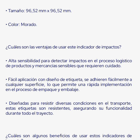
portátiles
de
• Tamaño: 96,52 mm x 96,52 mm.
Cargas
Convencionales
Sellos
• Color: Morado.
para
Puertas
de
andén
¿Cuáles son las ventajas de usar este indicador de impactos?
Sellos
de
• Alta sensibilidad para detectar impactos en el proceso logístico
Cabezal
de productos y mercancías sensibles que requieren cuidado.
Fijo
Sellos
de
• Fácil aplicación con diseño de etiqueta, se adhieren fácilmente a
Cabezal
cualquier superficie, lo que permite una rápida implementación
en el proceso de empaque y embalaje.
Colgante
Cortina
Retenedores
• Diseñadas para resistir diversas condiciones en el transporte,
de
estas etiquetas son resistentes, asegurando su funcionalidad
andén
durante todo el trayecto.
Retenedores
de
andén
con
¿Cuáles son algunos beneficios de usar estos indicadores de