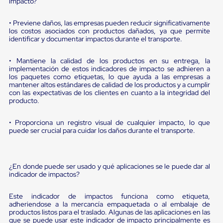
sistema
impacto?
de
retención
• Previene daños, las empresas pueden reducir significativamente
de
los costos asociados con productos dañados, ya que permite
ruedas
identificar y documentar impactos durante el transporte.
Retenedores
de
• Mantiene la calidad de los productos en su entrega, la
andén
implementación de estos indicadores de impacto se adhieren a
Automáticos
los paquetes como etiquetas, lo que ayuda a las empresas a
Retenedores
mantener altos estándares de calidad de los productos y a cumplir
de
con las expectativas de los clientes en cuanto a la integridad del
Andén
producto.
Multi
Transportes
• Proporciona un registro visual de cualquier impacto, lo que
Controles
puede ser crucial para cuidar los daños durante el transporte.
de
Muelle/Andén
Controles
de
¿En donde puede ser usado y qué aplicaciones se le puede dar al
Muelle/Andén
indicador de impactos?
Básico
Controles
Este indicador de impactos funciona como etiqueta,
de
adheriendose a la mercancía empaquetada o al embalaje de
Muelle/Andén
productos listos para el traslado. Algunas de las aplicaciones en las
Integral
que se puede usar este indicador de impacto principalmente es