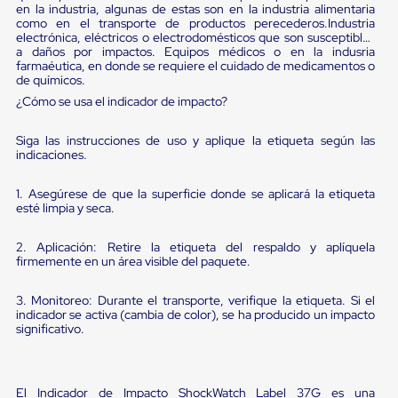
Diablito
en la industria, algunas de estas son en la industria alimentaria
de
como en el transporte de productos perecederos.Industria
carga
electrónica, eléctricos o electrodomésticos que son susceptibles
Diablito
a daños por impactos. Equipos médicos o en la indusria
farmaéutica, en donde se requiere el cuidado de medicamentos o
eléctrico
de químicos.
Diablito
manual
¿Cómo se usa el indicador de impacto?
Plataformas
de
Siga las instrucciones de uso y aplique la etiqueta según las
carga
indicaciones.
Jaulas
de
1. Asegúrese de que la superficie donde se aplicará la etiqueta
Distribución
esté limpia y seca.
Ultima
Milla
Dollies
2. Aplicación: Retire la etiqueta del respaldo y aplíquela
para
firmemente en un área visible del paquete.
Charolas
Plásticas
3. Monitoreo: Durante el transporte, verifique la etiqueta. Si el
Contenedores
indicador se activa (cambia de color), se ha producido un impacto
Metálicos
significativo.
Colapsables
Jaulas
de
Distribución
El Indicador de Impacto ShockWatch Label 37G es una