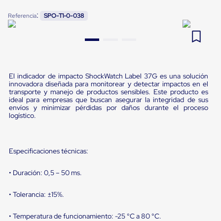
Pestañas
9
.
flejadora
:
Referencia
SPO-T1-0-038
de
Borde
10
.
slip sheet
de
andén
Pestañas
de
Borde
El indicador de impacto ShockWatch Label 37G es una solución
de
innovadora diseñada para monitorear y detectar impactos en el
andén
transporte y manejo de productos sensibles. Este producto es
Mecánicas
ideal para empresas que buscan asegurar la integridad de sus
Pestañas
envíos y minimizar pérdidas por daños durante el proceso
de
logístico.
Borde
de
andén
Hidráulicas
Especificaciones técnicas:
Rampas
de
• Duración: 0,5 – 50 ms.
patio
portátiles
Rampas
• Tolerancia: ±15%.
de
patio
• Temperatura de funcionamiento: -25 °C a 80 °C.