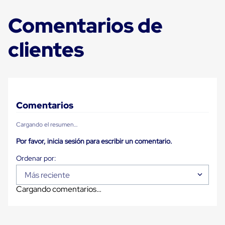
Carton
Plastico
Comentarios de
Esquineros
de
clientes
Carton
Esquineros
Plasticos
Soluciones
de
Embalaje
Tiersheet
Comentarios
Layer
Pad
Plastico
Cargando el resumen…
Laminas
de
Por favor, inicia sesión para escribir un comentario.
Carton
Tiersheet
Hojas
Más reciente
de
Carton
Cargando comentarios…
Anti
Deslizamiento
Separador
de