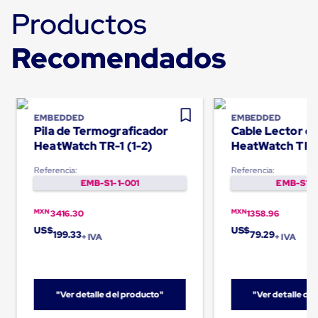
Carton
Productos
Corrugado
Freezer
Recomendados
Spacers
Separador
para
Congelación
Estandar
Separador
EMBEDDED
EMBEDDED
para
Pila de Termograficador
Cable Lector d
Congelación
HeatWatch TR-1 (1-2)
HeatWatch TR-
Ultra
Flujo
Referencia:
Referencia:
Cintas
EMB-S1-1-001
EMB-S1-1
protectoras
Cintas
MXN
MXN
adhesivas
3416.30
1358.96
Cinta
US$
US$
199.33
79.29
+ IVA
+ IVA
de
Tela
Cinta
para
Ductos
"Ver detalle del producto"
"Ver detalle de
y
Tuberias