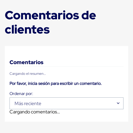
Carton
Plastico
Comentarios de
Esquineros
de
clientes
Carton
Esquineros
Plasticos
Soluciones
de
Embalaje
Tiersheet
Comentarios
Layer
Pad
Plastico
Cargando el resumen…
Laminas
de
Por favor, inicia sesión para escribir un comentario.
Carton
Tiersheet
Hojas
Más reciente
de
Carton
Cargando comentarios…
Anti
Deslizamiento
Separador
de