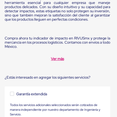
Ultima
herramienta esencial para cualquier empresa que maneje
Milla
productos delicados. Con su diseño intuitivo y su capacidad para
Anti-
detectar impactos, estas etiquetas no solo protegen su inversión,
sino que también mejoran la satisfacción del cliente al garantizar
Robo
que los productos lleguen en perfectas condiciones.
Hormiga
Estanterías
Móviles
MRO
Compra ahora tu indicador de impacto en RIVUSmx y protege la
Distribución
mercancía en los procesos logísticos. Contamos con envíos a todo
Equipos
México.
Móviles
Diablitos
de
Ver más
carga
Empaque
y
Embalaje
¿Estás interesado en agregar los siguientes servicios?
Playo
Emplaye
Stretch
Garantía extendida
Film
Automatico
Emplaye
Todos los servicios adicionales seleccionados serán cotizados de
Manual
manera independiente por nuestro departamento de Ingeniería y
Plastico
Servicio.