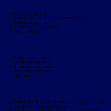
Compra Seguro
Soluciones
de
sujeción
Pagos seguros y fáciles
de
Reembolsos, devoluciones y cancelaciones
carga
Políticas de garantía
Fleje
Servicios de valor al cliente
compuesto
Crédito RIVUS®
de
alta
resistencia
Ayuda
Fleje
de
cordón
Preguntas frecuentes
de
Solicitud de facturas
poliéster
Seguimiento de ordenes
fusionado
Recuperar contraseña
Fleje
Contáctanos
de
poliéster
tejido
Legal
de
alta
resistencia
Política de tratamiento de datos (aviso de privacidad)
Gancho
Términos y condiciones del sitio
para
Términos y condiciones descuentos y promociones