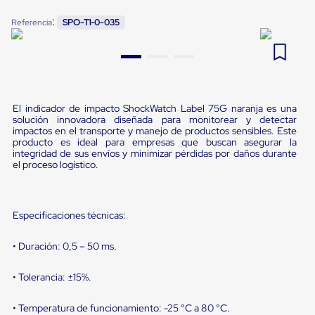
Pestañas
9
.
flejadora
:
Referencia
SPO-T1-0-035
de
Borde
10
.
playo manual
de
andén
Pestañas
de
Borde
El indicador de impacto ShockWatch Label 75G naranja es una
de
solución innovadora diseñada para monitorear y detectar
andén
impactos en el transporte y manejo de productos sensibles. Este
Mecánicas
producto es ideal para empresas que buscan asegurar la
Pestañas
integridad de sus envíos y minimizar pérdidas por daños durante
de
el proceso logístico.
Borde
de
andén
Hidráulicas
Especificaciones técnicas:
Rampas
de
• Duración: 0,5 – 50 ms.
patio
portátiles
Rampas
• Tolerancia: ±15%.
de
patio
• Temperatura de funcionamiento: -25 °C a 80 °C.