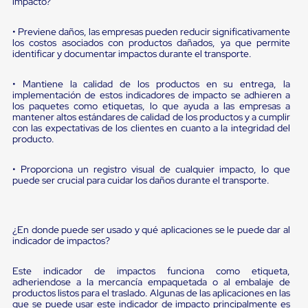
sistema
impacto?
de
retención
• Previene daños, las empresas pueden reducir significativamente
de
los costos asociados con productos dañados, ya que permite
ruedas
identificar y documentar impactos durante el transporte.
Retenedores
de
• Mantiene la calidad de los productos en su entrega, la
andén
implementación de estos indicadores de impacto se adhieren a
Automáticos
los paquetes como etiquetas, lo que ayuda a las empresas a
Retenedores
mantener altos estándares de calidad de los productos y a cumplir
de
con las expectativas de los clientes en cuanto a la integridad del
Andén
producto.
Multi
Transportes
• Proporciona un registro visual de cualquier impacto, lo que
Controles
puede ser crucial para cuidar los daños durante el transporte.
de
Muelle/Andén
Controles
de
¿En donde puede ser usado y qué aplicaciones se le puede dar al
Muelle/Andén
indicador de impactos?
Básico
Controles
Este indicador de impactos funciona como etiqueta,
de
adheriendose a la mercancía empaquetada o al embalaje de
Muelle/Andén
productos listos para el traslado. Algunas de las aplicaciones en las
Integral
que se puede usar este indicador de impacto principalmente es