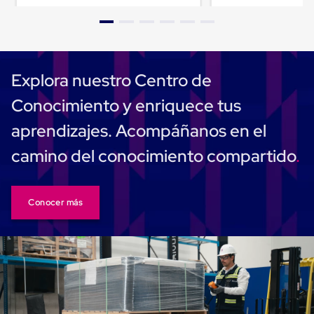
Cinta
de
Aislar
Cinta
de
Aluminio
Explora nuestro Centro de
Cinta
de
Conocimiento y enriquece tus
Papel
Cinta
aprendizajes. Acompáñanos en el
de
Seguridad
camino del conocimiento compartido
Masking
Tape
Cinta
Adhesiva
Conocer más
Transparente
y
Canela
Cinta
Flejadora
Cinta
Tipo
Diurex