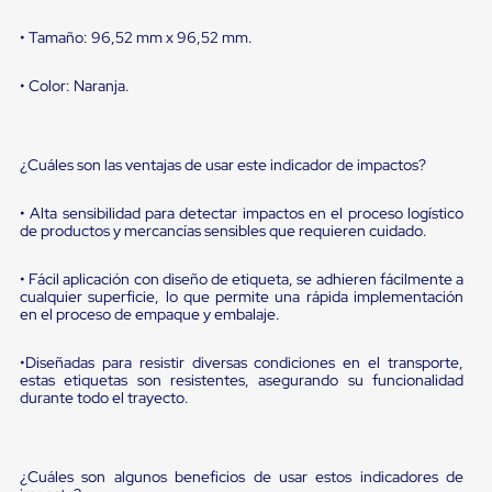
portátiles
de
• Tamaño: 96,52 mm x 96,52 mm.
Cargas
Convencionales
Sellos
• Color: Naranja.
para
Puertas
de
andén
¿Cuáles son las ventajas de usar este indicador de impactos?
Sellos
de
• Alta sensibilidad para detectar impactos en el proceso logístico
Cabezal
de productos y mercancías sensibles que requieren cuidado.
Fijo
Sellos
de
• Fácil aplicación con diseño de etiqueta, se adhieren fácilmente a
Cabezal
cualquier superficie, lo que permite una rápida implementación
en el proceso de empaque y embalaje.
Colgante
Cortina
Retenedores
•Diseñadas para resistir diversas condiciones en el transporte,
de
estas etiquetas son resistentes, asegurando su funcionalidad
andén
durante todo el trayecto.
Retenedores
de
andén
con
¿Cuáles son algunos beneficios de usar estos indicadores de