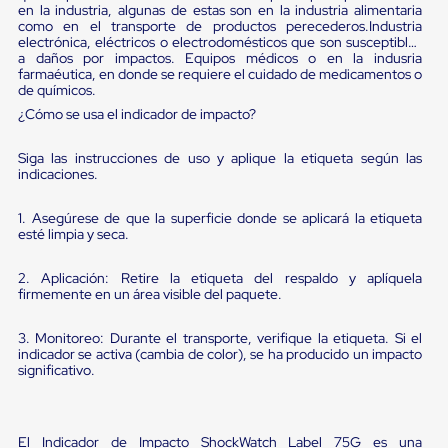
Diablito
en la industria, algunas de estas son en la industria alimentaria
de
como en el transporte de productos perecederos.Industria
carga
electrónica, eléctricos o electrodomésticos que son susceptibles
Diablito
a daños por impactos. Equipos médicos o en la indusria
farmaéutica, en donde se requiere el cuidado de medicamentos o
eléctrico
de químicos.
Diablito
manual
¿Cómo se usa el indicador de impacto?
Plataformas
de
Siga las instrucciones de uso y aplique la etiqueta según las
carga
indicaciones.
Jaulas
de
1. Asegúrese de que la superficie donde se aplicará la etiqueta
Distribución
esté limpia y seca.
Ultima
Milla
Dollies
2. Aplicación: Retire la etiqueta del respaldo y aplíquela
para
firmemente en un área visible del paquete.
Charolas
Plásticas
3. Monitoreo: Durante el transporte, verifique la etiqueta. Si el
Contenedores
indicador se activa (cambia de color), se ha producido un impacto
Metálicos
significativo.
Colapsables
Jaulas
de
Distribución
El Indicador de Impacto ShockWatch Label 75G es una