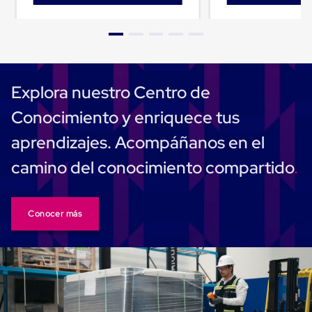
Despachador
de
Cinta
Fleje
Fleje
Plástico
PP
(Polipropileno)
Explora nuestro Centro de
Fleje
Plástico
Conocimiento y enriquece tus
PET
(Polyester)
aprendizajes. Acompáñanos en el
Fleje
de
camino del conocimiento compartido
Acero
Sellos
para
Fleje
Conocer más
Bolsas
de
aire
Bolsas
de
Aire
Papel