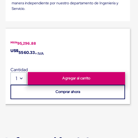
para
manera independiente por nuestro departamento de Ingeniería y
Emplayar
Servicio.
Preestirado
Pelicula
Plastica
Stretch
Hood
Manejo
MXN
95,296.88
de
US$
carga
5560.33
+ IVA
sin
tarimas
Slip
Cantidad
Sheet
1
Agregar al carrito
Slip
Sheet
de
Comprar ahora
Plastico
Slip
Sheet
de
Carton
Tarimas
Tarimas
de