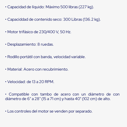
portátiles
de
• Capacidad de líquido: Máximo 500 libras (227 kg).
Cargas
Convencionales
• Capaciddad de contenido seco: 300 Libras (136.2 kg).
Sellos
para
Puertas
• Motor trifásico de 230/400 V, 50 Hz.
de
andén
• Desplazamiento: 8 ruedas.
Sellos
de
Cabezal
• Rodillo portátil con banda, velocidad variable.
Fijo
Sellos
• Material: Acero con recubrimiento.
de
Cabezal
Colgante
• Velocidad: de 13 a 20 RPM.
Cortina
Retenedores
• Compatible con tambo de acero con un diámetro de con
de
diámetro de 6" a 28" (15 a 71 cm) y hasta 40" (102 cm) de alto.
andén
Retenedores
• Los controles del motor se venden por separado.
de
andén
con