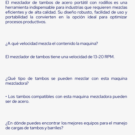
Diablito
El mezclador de tambos de acero portátil con rodillos es una
de
herramienta indispensable para industrias que requieren mezclas
carga
eficientes y de alta calidad. Su diseño robusto, facilidad de uso y
portabilidad la convierten en la opción ideal para optimizar
Diablito
procesos productivos.
eléctrico
Diablito
manual
Plataformas
¿A qué velocidad mezcla el contenido la maquina?
de
carga
Jaulas
El mezclador de tambos tiene una velocidad de 13-20 RPM.
de
Distribución
Ultima
Milla
¿Qué tipo de tambos se pueden mezclar con esta maquina
Dollies
mezcladora?
para
Charolas
• Los tambos compatibles con esta maquina mezcladora pueden
Plásticas
ser de acero.
Contenedores
Metálicos
Colapsables
Jaulas
¿En dónde puedes encontrar los mejores equipos para el manejo
de
de cargas de tambos y barriles?
Distribución