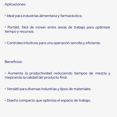
sistema
Aplicaciones:
de
retención
de
• Ideal para industrias alimentaria y farmacéutica.
ruedas
Retenedores
• Portátil, fácil de mover entre áreas de trabajo para optimizar
de
tiempo y recursos.
andén
Automáticos
Retenedores
• Controles intuitivos para una operación sencilla y eficiente.
de
Andén
Multi
Transportes
Beneficios:
Controles
de
• Aumenta la productividad reduciendo tiempos de mezcla y
Muelle/Andén
mejorando la calidad del producto final.
Controles
de
• Versátil para diversas industrias y tipos de materiales.
Muelle/Andén
Básico
Controles
• Diseño compacto que optimiza el espacio de trabajo.
de
Muelle/Andén
Integral