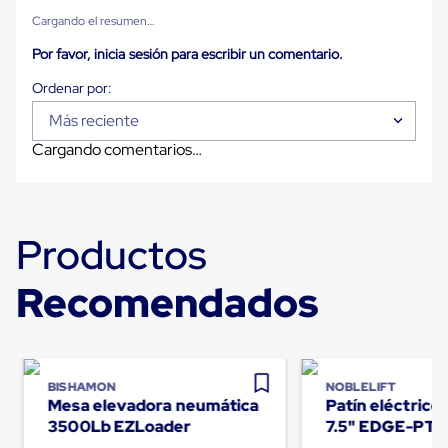
Carton
Cargando el resumen…
Corrugado
Freezer
Por favor, inicia sesión para escribir un comentario.
Spacers
Separador
para
Más reciente
Congelación
Estandar
Cargando comentarios…
Separador
para
Congelación
Ultra
Flujo
Productos
Cintas
protectoras
Cintas
Recomendados
adhesivas
Cinta
de
Tela
Cinta
BISHAMON
NOBLELIFT
para
Mesa elevadora neumática
Patín eléctric
Ductos
3500Lb EZLoader
7.5" EDGE-PT
y
Tuberias