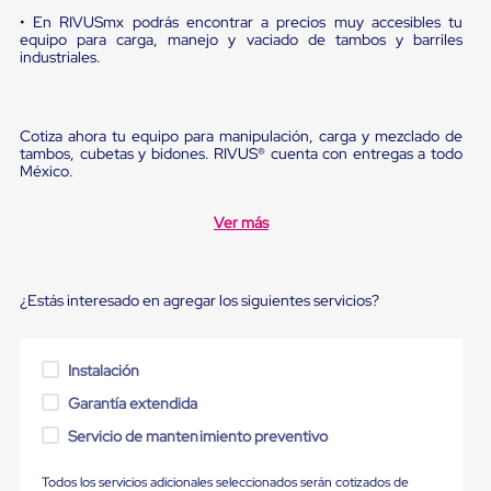
Ultima
• En RIVUSmx podrás encontrar a precios muy accesibles tu
Milla
equipo para carga, manejo y vaciado de tambos y barriles
Anti-
industriales.
Robo
Hormiga
Estanterías
Móviles
Cotiza ahora tu equipo para manipulación, carga y mezclado de
MRO
tambos, cubetas y bidones. RIVUS® cuenta con entregas a todo
Distribución
México.
Equipos
Móviles
Ver más
Diablitos
de
carga
Empaque
¿Estás interesado en agregar los siguientes servicios?
y
Embalaje
Playo
Emplaye
Instalación
Stretch
Film
Garantía extendida
Automatico
Servicio de mantenimiento preventivo
Emplaye
Manual
Plastico
Todos los servicios adicionales seleccionados serán cotizados de