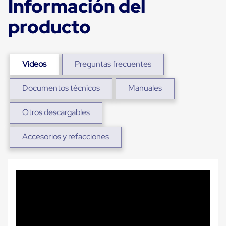
Información del
Plastico
Tarimas
producto
de
Plastico
para
Buenas
Prácticas
Videos
Preguntas frecuentes
de
Manufactura
Tarimas
Documentos técnicos
Manuales
de
Plastico
Otros descargables
para
Exportación
Tarimas
Accesorios y refacciones
de
Plastico
Rackeables
Tarimas
de
Plastico
Multiusos
Esquineros
Angulos
de