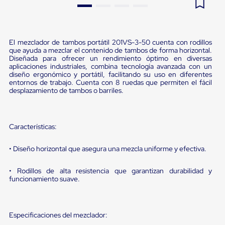
Pestañas
9
.
flejadora
de
Borde
10
.
playo manual
de
El mezclador de tambos portátil 201VS-3-50 cuenta con rodillos
andén
que ayuda a mezclar el contenido de tambos de forma horizontal.
Pestañas
Diseñada para ofrecer un rendimiento óptimo en diversas
de
aplicaciones industriales, combina tecnología avanzada con un
Borde
diseño ergonómico y portátil, facilitando su uso en diferentes
de
entornos de trabajo. Cuenta con 8 ruedas que permiten el fácil
andén
desplazamiento de tambos o barriles.
Mecánicas
Pestañas
de
Borde
Características:
de
andén
• Diseño horizontal que asegura una mezcla uniforme y efectiva.
Hidráulicas
Rampas
de
• Rodillos de alta resistencia que garantizan durabilidad y
funcionamiento suave.
patio
portátiles
Rampas
de
Especificaciones del mezclador:
patio