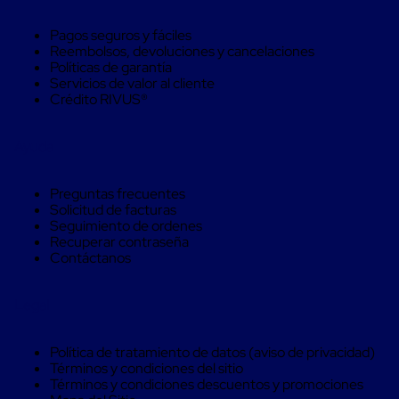
trinca
Hebillas
Pagos seguros y fáciles
para
Reembolsos, devoluciones y cancelaciones
Fleje
Políticas de garantía
de
Servicios de valor al cliente
poliéster
Crédito RIVUS®
tejido
Hebillas
para
Ayuda
trinca
Trinca
de
Preguntas frecuentes
poliester
Solicitud de facturas
alta
Seguimiento de ordenes
resistencia
Recuperar contraseña
Bolsas
Contáctanos
para
viveros
Alambre
Legal
de
PET
Mallas
Política de tratamiento de datos (aviso de privacidad)
envolventes
Términos y condiciones del sitio
Mallas
Términos y condiciones descuentos y promociones
envolventes