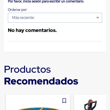
Por favor, inicia sesión para escribir un comentario.
Carton
Corrugado
Freezer
Spacers
Más reciente
Separador
para
No hay comentarios.
Congelación
Estandar
Separador
para
Congelación
Ultra
Flujo
Cintas
Productos
protectoras
Cintas
adhesivas
Recomendados
Cinta
de
Tela
Cinta
para
Ductos
y
Tuberias