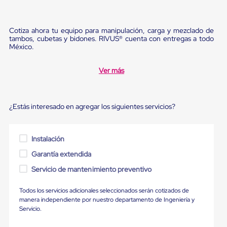
Ultima
Milla
Anti-
Robo
Cotiza ahora tu equipo para manipulación, carga y mezclado de
tambos, cubetas y bidones. RIVUS® cuenta con entregas a todo
Hormiga
México.
Estanterías
Móviles
MRO
Ver más
Distribución
Equipos
Móviles
Diablitos
¿Estás interesado en agregar los siguientes servicios?
de
carga
Empaque
Instalación
y
Embalaje
Garantía extendida
Playo
Emplaye
Servicio de mantenimiento preventivo
Stretch
Film
Todos los servicios adicionales seleccionados serán cotizados de
Automatico
manera independiente por nuestro departamento de Ingeniería y
Emplaye
Servicio.
Manual
Plastico