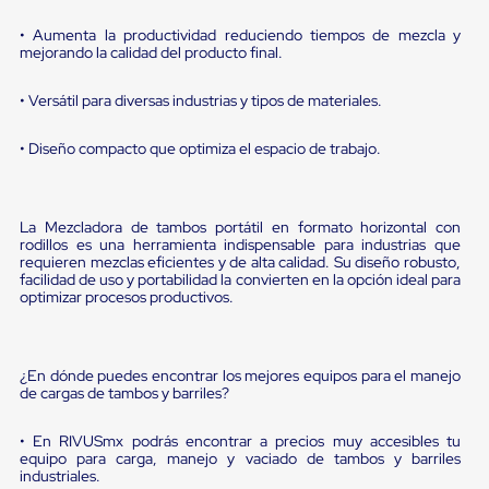
Diablito
de
• Aumenta la productividad reduciendo tiempos de mezcla y
carga
mejorando la calidad del producto final.
Diablito
eléctrico
• Versátil para diversas industrias y tipos de materiales.
Diablito
manual
Plataformas
• Diseño compacto que optimiza el espacio de trabajo.
de
carga
Jaulas
de
La Mezcladora de tambos portátil en formato horizontal con
Distribución
rodillos es una herramienta indispensable para industrias que
Ultima
requieren mezclas eficientes y de alta calidad. Su diseño robusto,
Milla
facilidad de uso y portabilidad la convierten en la opción ideal para
optimizar procesos productivos.
Dollies
para
Charolas
Plásticas
¿En dónde puedes encontrar los mejores equipos para el manejo
Contenedores
de cargas de tambos y barriles?
Metálicos
Colapsables
Jaulas
• En RIVUSmx podrás encontrar a precios muy accesibles tu
de
equipo para carga, manejo y vaciado de tambos y barriles
Distribución
industriales.