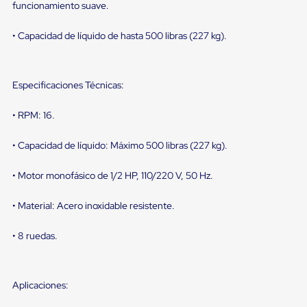
portátiles
funcionamiento suave.
de
Cargas
• Capacidad de líquido de hasta 500 libras (227 kg).
Convencionales
Sellos
para
Puertas
Especificaciones Técnicas:
de
andén
Sellos
• RPM: 16.
de
Cabezal
• Capacidad de líquido: Máximo 500 libras (227 kg).
Fijo
Sellos
de
• Motor monofásico de 1/2 HP, 110/220 V, 50 Hz.
Cabezal
Colgante
• Material: Acero inoxidable resistente.
Cortina
Retenedores
de
• 8 ruedas.
andén
Retenedores
de
andén
Aplicaciones:
con