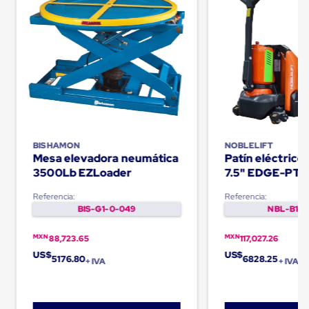
Cinta
de
Aislar
Cinta
de
Aluminio
Cinta
de
Papel
Cinta
de
BISHAMON
NOBLELIFT
Seguridad
Mesa elevadora neumática
Patín eléctric
Masking
3500Lb EZLoader
7.5" EDGE-PT
Tape
Cinta
Adhesiva
Referencia:
Referencia:
Transparente
BIS-G1-0-049
NBL-B1-0
y
Canela
MXN
MXN
88,723.65
117,027.26
Cinta
US$
US$
Flejadora
5176.80
6828.25
+ IVA
+ IVA
Cinta
Tipo
Diurex