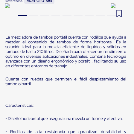
:
Referencia
MOR-G1-0-584
Pestañas
9
.
flejadora
de
Borde
10
.
cámara cph
de
andén
Pestañas
de
La mezcladora de tambos portátil cuenta con rodillos que ayuda a
mezclar el contenido de tambos de forma horizontal. Es la
Borde
solución ideal para la mezcla eficiente de líquidos y sólidos en
de
tambos de hasta 210 litros. Diseñada para ofrecer un rendimiento
andén
óptimo en diversas aplicaciones industriales, combina tecnología
Mecánicas
avanzada con un diseño ergonómico y portátil, facilitando su uso
Pestañas
en diferentes entornos de trabajo.
de
Borde
Cuenta con ruedas que permiten el fácil desplazamiento del
de
tambo o barril.
andén
Hidráulicas
Rampas
de
Características:
patio
portátiles
Rampas
• Diseño horizontal que asegura una mezcla uniforme y efectiva.
de
patio
• Rodillos de alta resistencia que garantizan durabilidad y