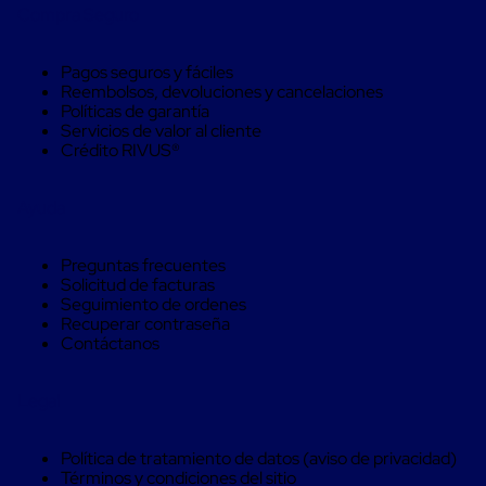
trinca
Compra Seguro
Hebillas
para
Fleje
Pagos seguros y fáciles
de
Reembolsos, devoluciones y cancelaciones
poliéster
Políticas de garantía
tejido
Servicios de valor al cliente
Hebillas
Crédito RIVUS®
para
trinca
Ayuda
Trinca
de
poliester
Preguntas frecuentes
alta
Solicitud de facturas
resistencia
Seguimiento de ordenes
Bolsas
Recuperar contraseña
para
Contáctanos
viveros
Alambre
de
Legal
PET
Mallas
envolventes
Política de tratamiento de datos (aviso de privacidad)
Mallas
Términos y condiciones del sitio
envolventes