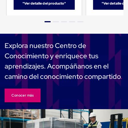
Despachador
"Ver detalle del producto"
"Ver detalle de
de
Cinta
Fleje
Fleje
Plástico
PP
(Polipropileno)
Fleje
Explora nuestro Centro de
Plástico
PET
Conocimiento y enriquece tus
(Polyester)
Fleje
aprendizajes. Acompáñanos en el
de
Acero
camino del conocimiento compartido
Sellos
para
Fleje
Bolsas
Conocer más
de
aire
Bolsas
de
Aire
Papel