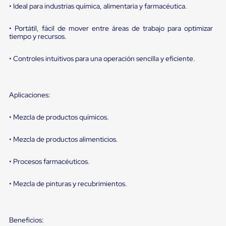
sistema
• Ideal para industrias química, alimentaria y farmacéutica.
de
retención
de
• Portátil, fácil de mover entre áreas de trabajo para optimizar
tiempo y recursos.
ruedas
Retenedores
de
• Controles intuitivos para una operación sencilla y eficiente.
andén
Automáticos
Retenedores
de
Aplicaciones:
Andén
Multi
• Mezcla de productos químicos.
Transportes
Controles
de
• Mezcla de productos alimenticios.
Muelle/Andén
Controles
• Procesos farmacéuticos.
de
Muelle/Andén
Básico
• Mezcla de pinturas y recubrimientos.
Controles
de
Muelle/Andén
Integral
Beneficios: