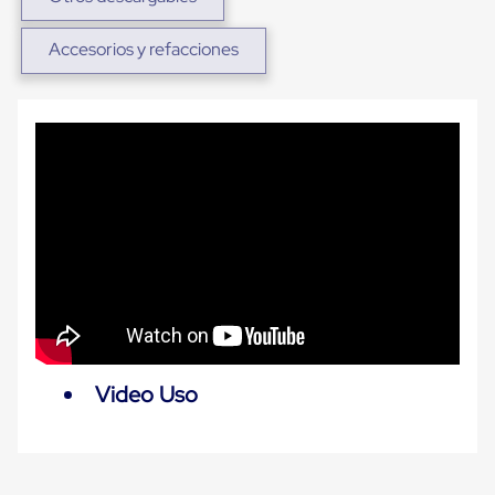
Carton
Plastico
Accesorios y refacciones
Esquineros
de
Carton
Esquineros
Plasticos
Soluciones
de
Embalaje
Tiersheet
Layer
Pad
Plastico
Laminas
de
Carton
Tiersheet
Hojas
Video Uso
de
Carton
Anti
Deslizamiento
Separador
de