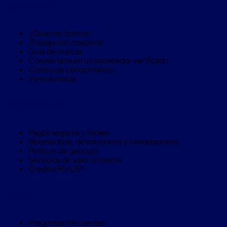
trinca
Sobre RIVUS®
Hebillas
para
¿Quienes Somos?
Fleje
¡Trabaja con nosotros!
de
Guía de marcas
poliéster
Conviértete en un proveedor verificado
tejido
Centro de conocimiento
Hebillas
Inversionistas
para
trinca
Trinca
Compra Seguro
de
poliester
alta
Pagos seguros y fáciles
resistencia
Reembolsos, devoluciones y cancelaciones
Bolsas
Políticas de garantía
para
Servicios de valor al cliente
viveros
Crédito RIVUS®
Alambre
de
PET
Ayuda
Mallas
envolventes
Mallas
Preguntas frecuentes
envolventes