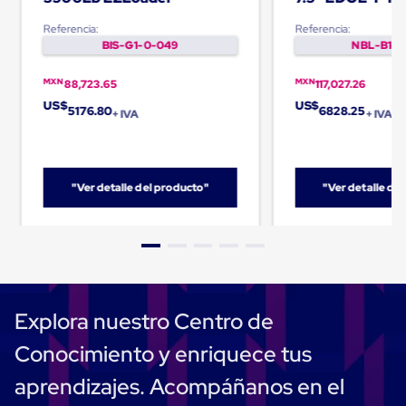
Despachador
de
Referencia:
Referencia:
Cinta
BIS-G1-0-049
NBL-B1-0
Fleje
Fleje
Plástico
MXN
MXN
88,723.65
117,027.26
PP
US$
US$
5176.80
6828.25
(Polipropileno)
+ IVA
+ IVA
Fleje
Plástico
PET
(Polyester)
"Ver detalle del producto"
"Ver detalle de
Fleje
de
Acero
Sellos
para
Fleje
Bolsas
de
Explora nuestro Centro de
aire
Bolsas
Conocimiento y enriquece tus
de
Aire
aprendizajes. Acompáñanos en el
Papel