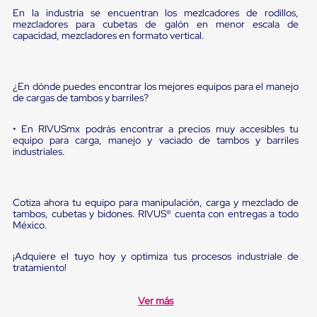
Ultima
En la industria se encuentran los mezlcadores de rodillos,
Milla
mezcladores para cubetas de galón en menor escala de
Anti-
capacidad, mezcladores en formato vertical.
Robo
Hormiga
Estanterías
Móviles
¿En dónde puedes encontrar los mejores equipos para el manejo
MRO
de cargas de tambos y barriles?
Distribución
Equipos
• En RIVUSmx podrás encontrar a precios muy accesibles tu
Móviles
equipo para carga, manejo y vaciado de tambos y barriles
Diablitos
industriales.
de
carga
Empaque
y
Cotiza ahora tu equipo para manipulación, carga y mezclado de
Embalaje
tambos, cubetas y bidones. RIVUS® cuenta con entregas a todo
Playo
México.
Emplaye
Stretch
¡Adquiere el tuyo hoy y optimiza tus procesos industriale de
Film
tratamiento!
Automatico
Emplaye
Manual
Ver más
Plastico