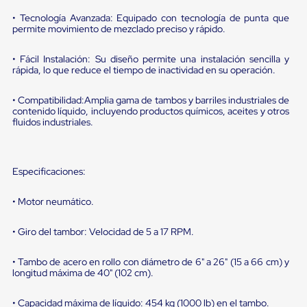
portátiles
de
• Tecnología Avanzada: Equipado con tecnología de punta que
Cargas
permite movimiento de mezclado preciso y rápido.
Convencionales
Sellos
• Fácil Instalación: Su diseño permite una instalación sencilla y
para
rápida, lo que reduce el tiempo de inactividad en su operación.
Puertas
de
andén
• Compatibilidad:Amplia gama de tambos y barriles industriales de
Sellos
contenido líquido, incluyendo productos químicos, aceites y otros
fluidos industriales.
de
Cabezal
Fijo
Sellos
Especificaciones:
de
Cabezal
Colgante
• Motor neumático.
Cortina
Retenedores
• Giro del tambor: Velocidad de 5 a 17 RPM.
de
andén
Retenedores
• Tambo de acero en rollo con diámetro de 6" a 26" (15 a 66 cm) y
de
longitud máxima de 40" (102 cm).
andén
con
• Capacidad máxima de líquido: 454 kg (1000 lb) en el tambo.