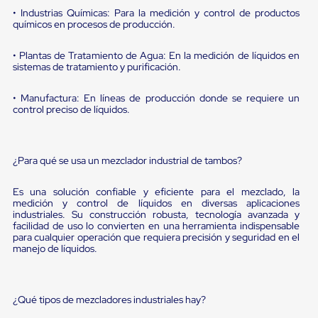
Diablito
• Industrias Químicas: Para la medición y control de productos
de
químicos en procesos de producción.
carga
Diablito
eléctrico
• Plantas de Tratamiento de Agua: En la medición de líquidos en
Diablito
sistemas de tratamiento y purificación.
manual
Plataformas
• Manufactura: En líneas de producción donde se requiere un
de
control preciso de líquidos.
carga
Jaulas
de
Distribución
¿Para qué se usa un mezclador industrial de tambos?
Ultima
Milla
Es una solución confiable y eficiente para el mezclado, la
Dollies
medición y control de líquidos en diversas aplicaciones
para
industriales. Su construcción robusta, tecnología avanzada y
Charolas
facilidad de uso lo convierten en una herramienta indispensable
Plásticas
para cualquier operación que requiera precisión y seguridad en el
Contenedores
manejo de líquidos.
Metálicos
Colapsables
Jaulas
de
¿Qué tipos de mezcladores industriales hay?
Distribución