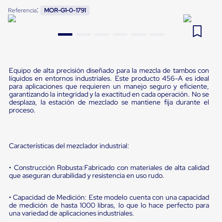
Pestañas
:
Referencia
MOR-G1-0-1791
9
.
flejadora
de
Borde
10
.
playo manual
de
andén
Pestañas
de
Borde
Equipo de alta precisión diseñado para la mezcla de tambos con
líquidos en entornos industriales. Este producto 456-A es ideal
de
para aplicaciones que requieren un manejo seguro y eficiente,
andén
garantizando la integridad y la exactitud en cada operación. No se
Mecánicas
desplaza, la estación de mezclado se mantiene fija durante el
Pestañas
proceso.
de
Borde
de
andén
Características del mezclador industrial:
Hidráulicas
Rampas
• Construcción Robusta:Fabricado con materiales de alta calidad
de
que aseguran durabilidad y resistencia en uso rudo.
patio
portátiles
Rampas
• Capacidad de Medición: Este modelo cuenta con una capacidad
de
de medición de hasta 1000 libras, lo que lo hace perfecto para
patio
una variedad de aplicaciones industriales.