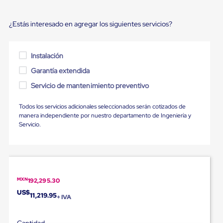
para
Emplayar
Preestirado
¿Estás interesado en agregar los siguientes servicios?
Pelicula
Plastica
Stretch
Instalación
Hood
Manejo
Garantía extendida
de
carga
Servicio de mantenimiento preventivo
sin
tarimas
Todos los servicios adicionales seleccionados serán cotizados de
Slip
manera independiente por nuestro departamento de Ingeniería y
Sheet
Servicio.
Slip
Sheet
de
Plastico
Slip
Sheet
MXN
192,295.30
de
Carton
US$
11,219.95
+ IVA
Tarimas
Tarimas
de