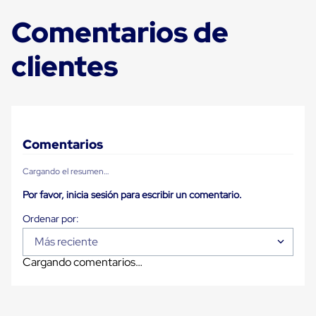
Carton
Comentarios de
Corrugado
Freezer
Spacers
clientes
Separador
para
Congelación
Estandar
Separador
para
Congelación
Comentarios
Ultra
Flujo
Cargando el resumen…
Cintas
protectoras
Por favor, inicia sesión para escribir un comentario.
Cintas
adhesivas
Cinta
de
Más reciente
Tela
Cargando comentarios…
Cinta
para
Ductos
y
Tuberias