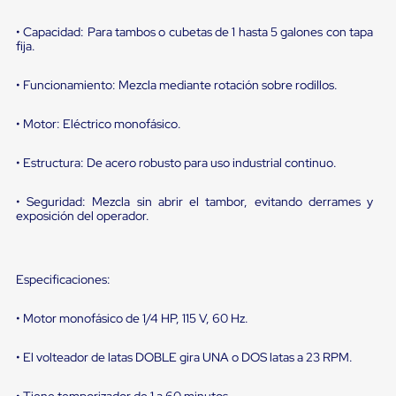
portátiles
de
Cargas
• Capacidad: Para tambos o cubetas de 1 hasta 5 galones con tapa
fija.
Convencionales
Sellos
para
• Funcionamiento: Mezcla mediante rotación sobre rodillos.
Puertas
de
• Motor: Eléctrico monofásico.
andén
Sellos
de
• Estructura: De acero robusto para uso industrial continuo.
Cabezal
Fijo
• Seguridad: Mezcla sin abrir el tambor, evitando derrames y
Sellos
exposición del operador.
de
Cabezal
Colgante
Cortina
Especificaciones:
Retenedores
de
andén
• Motor monofásico de 1/4 HP, 115 V, 60 Hz.
Retenedores
de
• El volteador de latas DOBLE gira UNA o DOS latas a 23 RPM.
andén
con
• Tiene temporizador de 1 a 60 minutos.