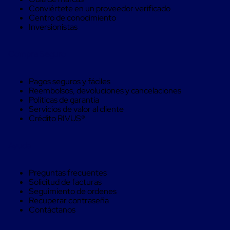
Soluciones
Conviértete en un proveedor verificado
de
Centro de conocimiento
sujeción
Inversionistas
de
carga
Fleje
Compra Seguro
compuesto
de
alta
Pagos seguros y fáciles
resistencia
Reembolsos, devoluciones y cancelaciones
Fleje
Políticas de garantía
de
Servicios de valor al cliente
cordón
Crédito RIVUS®
de
poliéster
fusionado
Ayuda
Fleje
de
poliéster
Preguntas frecuentes
tejido
Solicitud de facturas
de
Seguimiento de ordenes
alta
Recuperar contraseña
resistencia
Contáctanos
Gancho
para