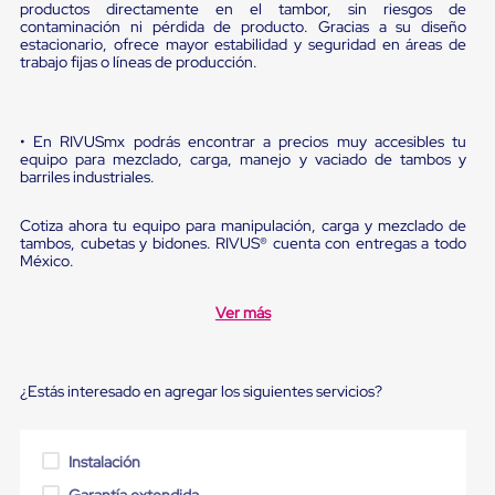
Diablito
productos directamente en el tambor, sin riesgos de
de
contaminación ni pérdida de producto. Gracias a su diseño
carga
estacionario, ofrece mayor estabilidad y seguridad en áreas de
trabajo fijas o líneas de producción.
Diablito
eléctrico
Diablito
manual
• En RIVUSmx podrás encontrar a precios muy accesibles tu
Plataformas
equipo para mezclado, carga, manejo y vaciado de tambos y
de
barriles industriales.
carga
Jaulas
de
Cotiza ahora tu equipo para manipulación, carga y mezclado de
Distribución
tambos, cubetas y bidones. RIVUS® cuenta con entregas a todo
México.
Ultima
Milla
Dollies
Ver más
para
Charolas
Plásticas
Contenedores
¿Estás interesado en agregar los siguientes servicios?
Metálicos
Colapsables
Jaulas
de
Instalación
Distribución