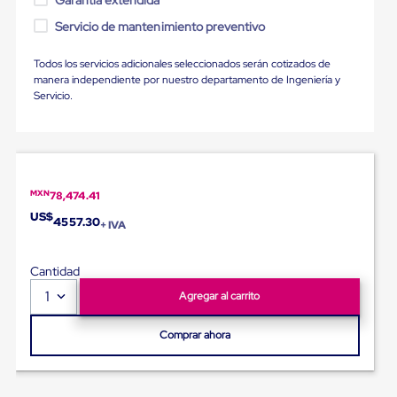
Garantía extendida
Ultima
Milla
Servicio de mantenimiento preventivo
Anti-
Robo
Todos los servicios adicionales seleccionados serán cotizados de
Hormiga
manera independiente por nuestro departamento de Ingeniería y
Estanterías
Servicio.
Móviles
MRO
Distribución
Equipos
Móviles
Diablitos
MXN
de
78,474.41
carga
US$
4557.30
+ IVA
Empaque
y
Embalaje
Cantidad
Playo
Emplaye
1
Agregar al carrito
Stretch
Film
Comprar ahora
Automatico
Emplaye
Manual
Plastico