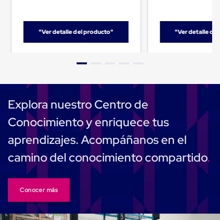
Cinta
de
Aislar
"Ver detalle del producto"
"Ver detalle de
Cinta
de
Aluminio
Cinta
de
Papel
Cinta
de
Explora nuestro Centro de
Seguridad
Masking
Conocimiento y enriquece tus
Tape
Cinta
aprendizajes. Acompáñanos en el
Adhesiva
Transparente
camino del conocimiento compartido
y
Canela
Cinta
Flejadora
Conocer más
Cinta
Tipo
Diurex