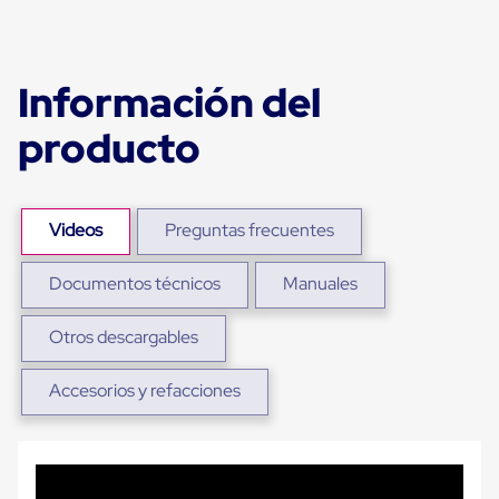
para
Emplayar
Preestirado
Pelicula
Información del
Plastica
Stretch
Hood
producto
Manejo
de
carga
sin
Videos
Preguntas frecuentes
tarimas
Slip
Sheet
Documentos técnicos
Manuales
Slip
Sheet
de
Otros descargables
Plastico
Slip
Accesorios y refacciones
Sheet
de
Carton
Tarimas
Tarimas
de