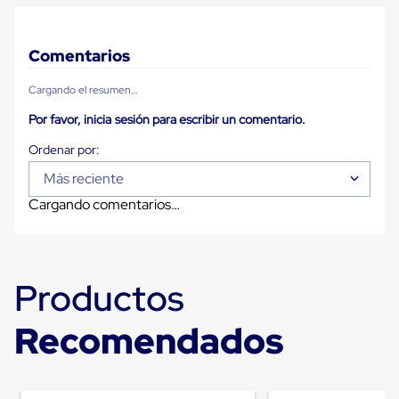
Carton
Plastico
Esquineros
Comentarios
de
Carton
Esquineros
Cargando el resumen…
Plasticos
Por favor, inicia sesión para escribir un comentario.
Soluciones
de
Embalaje
Tiersheet
Más reciente
Layer
Pad
Cargando comentarios…
Plastico
Laminas
de
Carton
Productos
Tiersheet
Hojas
de
Recomendados
Carton
Anti
Deslizamiento
Separador
de