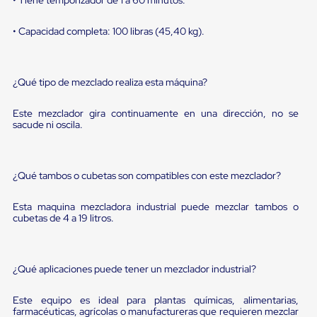
sistema
de
retención
• Capacidad completa: 100 libras (45,40 kg).
de
ruedas
Retenedores
de
¿Qué tipo de mezclado realiza esta máquina?
andén
Automáticos
Este mezclador gira continuamente en una dirección, no se
Retenedores
sacude ni oscila.
de
Andén
Multi
Transportes
¿Qué tambos o cubetas son compatibles con este mezclador?
Controles
de
Muelle/Andén
Esta maquina mezcladora industrial puede mezclar tambos o
Controles
cubetas de 4 a 19 litros.
de
Muelle/Andén
Básico
Controles
¿Qué aplicaciones puede tener un mezclador industrial?
de
Muelle/Andén
Este equipo es ideal para plantas químicas, alimentarias,
Integral
farmacéuticas, agrícolas o manufactureras que requieren mezclar