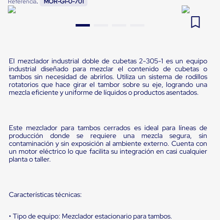
:
Referencia
MOR-G1-0-701
Pestañas
9
.
flejadora
de
Borde
10
.
slip sheet
de
andén
Pestañas
de
El mezclador industrial doble de cubetas 2-305-1 es un equipo
industrial diseñado para mezclar el contenido de cubetas o
Borde
tambos sin necesidad de abrirlos. Utiliza un sistema de rodillos
de
rotatorios que hace girar el tambor sobre su eje, logrando una
andén
mezcla eficiente y uniforme de líquidos o productos asentados.
Mecánicas
Pestañas
de
Borde
Este mezclador para tambos cerrados es ideal para líneas de
de
producción donde se requiere una mezcla segura, sin
andén
contaminación y sin exposición al ambiente externo. Cuenta con
Hidráulicas
un motor eléctrico lo que facilita su integración en casi cualquier
Rampas
planta o taller.
de
patio
portátiles
Rampas
Características técnicas:
de
patio
• Tipo de equipo: Mezclador estacionario para tambos.