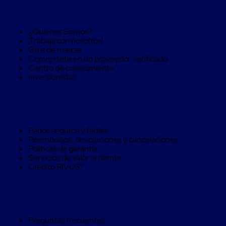
Sobre RIVUS®
Soluciones
de
sujeción
¿Quienes Somos?
de
¡Trabaja con nosotros!
carga
Guía de marcas
Fleje
Conviértete en un proveedor verificado
compuesto
Centro de conocimiento
de
Inversionistas
alta
resistencia
Fleje
Compra Seguro
de
cordón
de
Pagos seguros y fáciles
poliéster
Reembolsos, devoluciones y cancelaciones
fusionado
Políticas de garantía
Fleje
Servicios de valor al cliente
de
Crédito RIVUS®
poliéster
tejido
de
Ayuda
alta
resistencia
Gancho
Preguntas frecuentes
para