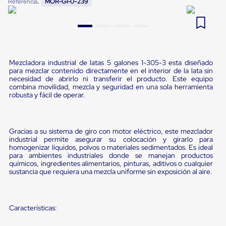
:
Referencia
MOR-G1-0-239
Pestañas
9
.
flejadora
de
Borde
10
.
slip sheet
de
andén
Pestañas
de
Mezcladora industrial de latas 5 galones 1-305-3 esta diseñado
para mezclar contenido directamente en el interior de la lata sin
Borde
necesidad de abrirlo ni transferir el producto. Este equipo
de
combina movilidad, mezcla y seguridad en una sola herramienta
andén
robusta y fácil de operar.
Mecánicas
Pestañas
de
Borde
Gracias a su sistema de giro con motor eléctrico, este mezclador
de
industrial permite asegurar su colocación y girarlo para
andén
homogenizar líquidos, polvos o materiales sedimentados. Es ideal
Hidráulicas
para ambientes industriales donde se manejan productos
Rampas
químicos, ingredientes alimentarios, pinturas, aditivos o cualquier
de
sustancia que requiera una mezcla uniforme sin exposición al aire.
patio
portátiles
Rampas
de
Características:
patio