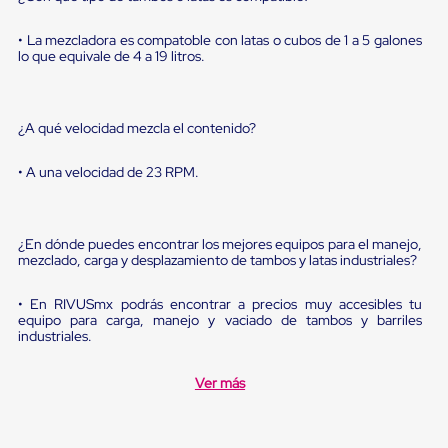
Diablito
de
carga
• La mezcladora es compatoble con latas o cubos de 1 a 5 galones
lo que equivale de 4 a 19 litros.
Diablito
eléctrico
Diablito
manual
¿A qué velocidad mezcla el contenido?
Plataformas
de
carga
• A una velocidad de 23 RPM.
Jaulas
de
Distribución
Ultima
¿En dónde puedes encontrar los mejores equipos para el manejo,
Milla
mezclado, carga y desplazamiento de tambos y latas industriales?
Dollies
para
• En RIVUSmx podrás encontrar a precios muy accesibles tu
Charolas
equipo para carga, manejo y vaciado de tambos y barriles
Plásticas
industriales.
Contenedores
Metálicos
Colapsables
Ver más
Jaulas
de
Distribución