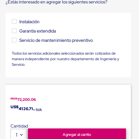
Ultima
¿Estás interesado en agregar los siguientes servicios?
Milla
Anti-
Robo
Instalación
Hormiga
Estanterías
Garantía extendida
Móviles
Servicio de mantenimiento preventivo
MRO
Distribución
Equipos
Todos los servicios adicionales seleccionados serán cotizados de
Móviles
manera independiente por nuestro departamento de Ingeniería y
Diablitos
Servicio.
de
carga
Empaque
y
Embalaje
Playo
MXN
72,200.06
Emplaye
US$
Stretch
4126.71
+ IVA
Film
Automatico
Emplaye
Cantidad
Manual
1
Agregar al carrito
Plastico