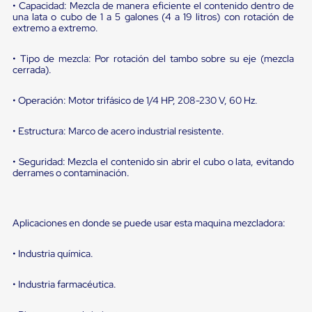
portátiles
• Capacidad: Mezcla de manera eficiente el contenido dentro de
de
una lata o cubo de 1 a 5 galones (4 a 19 litros) con rotación de
Cargas
extremo a extremo.
Convencionales
Sellos
• Tipo de mezcla: Por rotación del tambo sobre su eje (mezcla
para
cerrada).
Puertas
de
andén
• Operación: Motor trifásico de 1/4 HP, 208-230 V, 60 Hz.
Sellos
de
• Estructura: Marco de acero industrial resistente.
Cabezal
Fijo
• Seguridad: Mezcla el contenido sin abrir el cubo o lata, evitando
Sellos
derrames o contaminación.
de
Cabezal
Colgante
Cortina
Aplicaciones en donde se puede usar esta maquina mezcladora:
Retenedores
de
andén
• Industria química.
Retenedores
de
• Industria farmacéutica.
andén
con