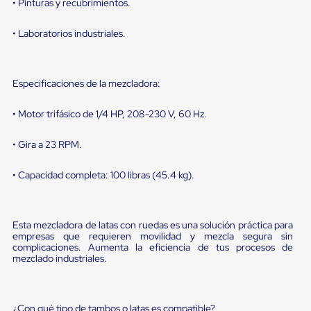
sistema
• Pinturas y recubrimientos.
de
retención
• Laboratorios industriales.
de
ruedas
Retenedores
de
Especificaciones de la mezcladora:
andén
Automáticos
Retenedores
• Motor trifásico de 1/4 HP, 208-230 V, 60 Hz.
de
Andén
• Gira a 23 RPM.
Multi
Transportes
• Capacidad completa: 100 libras (45.4 kg).
Controles
de
Muelle/Andén
Controles
Esta mezcladora de latas con ruedas es una solución práctica para
de
empresas que requieren movilidad y mezcla segura sin
Muelle/Andén
complicaciones. Aumenta la eficiencia de tus procesos de
Básico
mezclado industriales.
Controles
de
Muelle/Andén
Integral
¿Con qué tipo de tambos o latas es compatible?