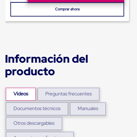
para
Emplayar
Comprar ahora
Preestirado
Pelicula
Plastica
Stretch
Hood
Manejo
de
carga
Información del
sin
tarimas
producto
Slip
Sheet
Slip
Sheet
de
Videos
Preguntas frecuentes
Plastico
Slip
Sheet
Documentos técnicos
Manuales
de
Carton
Otros descargables
Tarimas
Tarimas
de