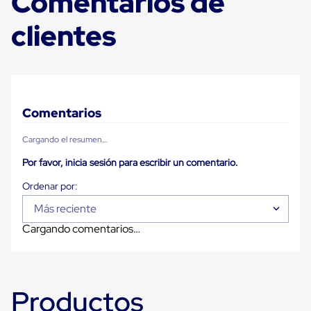
Comentarios de
Carton
Plastico
clientes
Esquineros
de
Carton
Esquineros
Plasticos
Soluciones
de
Comentarios
Embalaje
Tiersheet
Cargando el resumen…
Layer
Pad
Por favor, inicia sesión para escribir un comentario.
Plastico
Laminas
de
Más reciente
Carton
Tiersheet
Cargando comentarios…
Hojas
de
Carton
Anti
Deslizamiento
Productos
Separador
de