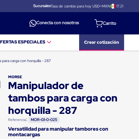
Sucursales
Tasa de cambio para hoy USD=MXN
17.21
Conecta con nosotros
FERTAS ESPECIALES
Crear cotización
 para carga con horquilla - 287
MORSE
Manipulador de
tambos para carga con
horquilla - 287
:
Referencia
MOR-G1-0-025
Versatilidad para manipular tambores con
montacargas