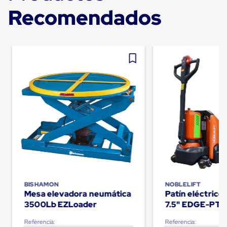
Carton
Recomendados
Plastico
Esquineros
de
Carton
Esquineros
Plasticos
Soluciones
de
Embalaje
Tiersheet
Layer
Pad
Plastico
Laminas
de
Carton
Tiersheet
Hojas
de
BISHAMON
NOBLELIFT
Carton
Mesa elevadora neumática
Patín eléctric
Anti
3500Lb EZLoader
7.5" EDGE-PT
Deslizamiento
Separador
Referencia:
Referencia:
de