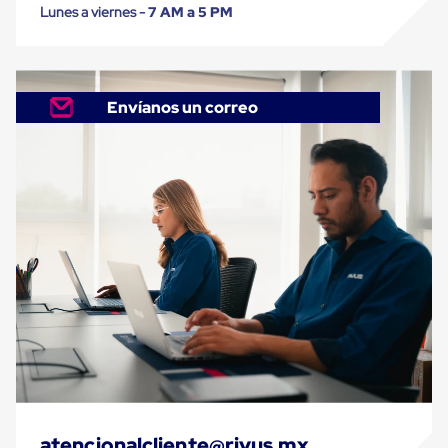
Caja
Lunes a viernes -
7 AM a 5 PM
Super
Sacos
de
Rafia
Super
Envíanos un correo
Sacos
de
Rafia
sin
personalizar
Super
Sacos
de
rafia
personalizados
Cable
de
Polipropileno
Rafia
Fibrilada
Arpilla
Circular
Con
Etiqueta
atencionalcliente@rivus.mx