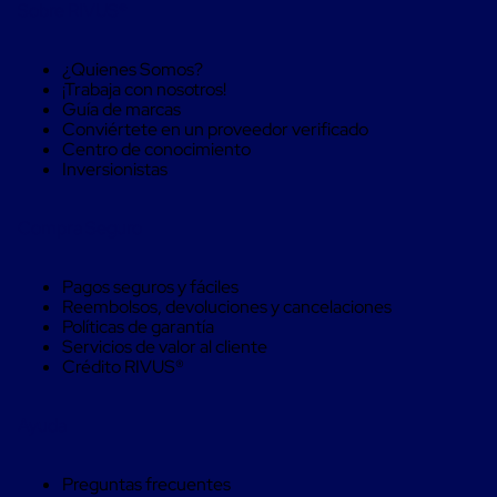
Máquinas
Sobre RIVUS®
de
Plato
¿Quienes Somos?
Giratorio
¡Trabaja con nosotros!
para
Guía de marcas
Película
Conviértete en un proveedor verificado
Automática
Centro de conocimiento
Máquina
Inversionistas
de
Brazo
Giratorio
Compra Seguro
para
Película
Automática
Pagos seguros y fáciles
Robots
Reembolsos, devoluciones y cancelaciones
de
Políticas de garantía
emplayes
Servicios de valor al cliente
Robots
Crédito RIVUS®
de
emplayes
Automáticos
Ayuda
Robots
de
emplayes
Preguntas frecuentes
móvil