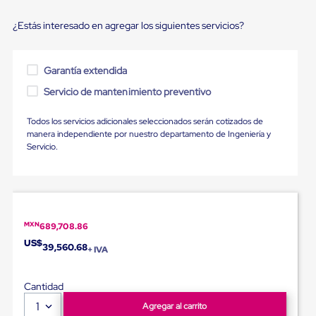
Diablito
de
¿Estás interesado en agregar los siguientes servicios?
carga
Diablito
eléctrico
Diablito
Garantía extendida
manual
Plataformas
Servicio de mantenimiento preventivo
de
carga
Todos los servicios adicionales seleccionados serán cotizados de
Jaulas
manera independiente por nuestro departamento de Ingeniería y
de
Servicio.
Distribución
Ultima
Milla
Dollies
para
Charolas
MXN
689,708.86
Plásticas
US$
Contenedores
39,560.68
+ IVA
Metálicos
Colapsables
Jaulas
Cantidad
de
1
Agregar al carrito
Distribución