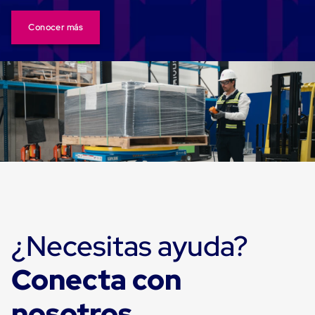
Cinta
de
Conocer más
Aislar
Cinta
de
Aluminio
Cinta
de
Papel
Cinta
de
Seguridad
Masking
Tape
Cinta
Adhesiva
Transparente
y
¿Necesitas ayuda?
Canela
Cinta
Flejadora
Conecta con
Cinta
Tipo
nosotros
Diurex