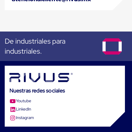
Monofilamento
Circular
Monofilamento
Costura
L
Para
Envasado
Etiquetas
De industriales para
y
industriales.
Ribbons
Etiquetas
Ribbons
Máquinas
de
emplaye
Dispensadores
de
Nuestras redes sociales
Playo
Manual
Youtube
Máquinas
emplayadoras
LinkedIn
Máquinas
Instagram
para
playo
automáticas