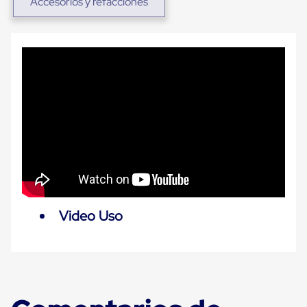
Accesorios y refacciones
para
Emplayar
Preestirado
Pelicula
Plastica
Stretch
Hood
Manejo
de
carga
sin
tarimas
Slip
Sheet
Slip
Sheet
de
Video Uso
Plastico
Slip
Sheet
de
Carton
Tarimas
Tarimas
de