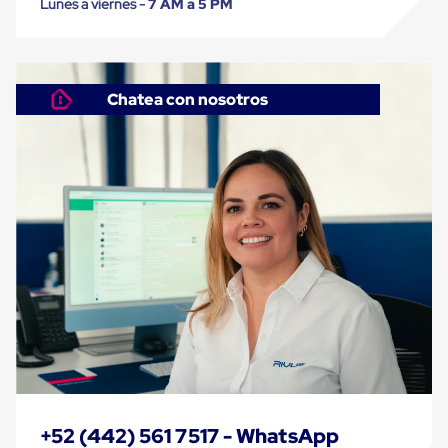
Kraft
Lunes a viernes -
7 AM a 5 PM
Bolsas
de
Aire
Plasticas
Infladores
Chatea con nosotros
Airbags
Cajas
de
Carton
Cajas
con
Divisores
Cajas
de
Carton
Corrugado
Cajas
de
Carton
Jumbo
Interiores
y
Separadores
+52 (442) 561 7517 - WhatsApp
de