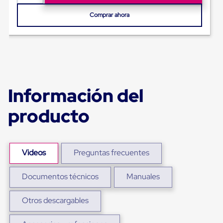
Ultima
Milla
Comprar ahora
Anti-
Robo
Hormiga
Estanterías
Móviles
MRO
Distribución
Equipos
Información del
Móviles
Diablitos
producto
de
carga
Empaque
y
Embalaje
Videos
Preguntas frecuentes
Playo
Emplaye
Stretch
Documentos técnicos
Manuales
Film
Automatico
Otros descargables
Emplaye
Manual
Plastico