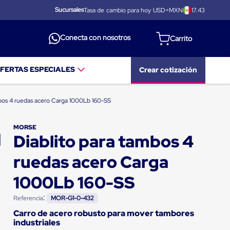
Sucursales
Tasa de cambio para hoy USD=MXN
17.43
Conecta con nosotros
FERTAS ESPECIALES
Crear cotización
mbos 4 ruedas acero Carga 1000Lb 160-SS
MORSE
Diablito para tambos 4
ruedas acero Carga
1000Lb 160-SS
:
Referencia
MOR-G1-0-432
Carro de acero robusto para mover tambores
industriales