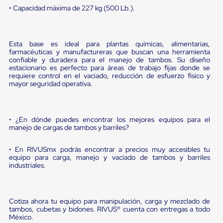
sistema
• Capacidad máxima de 227 kg (500 Lb.).
de
retención
de
ruedas
Esta base es ideal para plantas químicas, alimentarias,
Retenedores
farmacéuticas y manufactureras que buscan una herramienta
de
confiable y duradera para el manejo de tambos. Su diseño
andén
estacionario es perfecto para áreas de trabajo fijas donde se
Automáticos
requiere control en el vaciado, reducción de esfuerzo físico y
Retenedores
mayor seguridad operativa.
de
Andén
Multi
Transportes
• ¿En dónde puedes encontrar los mejores equipos para el
Controles
manejo de cargas de tambos y barriles?
de
Muelle/Andén
• En RIVUSmx podrás encontrar a precios muy accesibles tu
Controles
equipo para carga, manejo y vaciado de tambos y barriles
de
industriales.
Muelle/Andén
Básico
Controles
de
Cotiza ahora tu equipo para manipulación, carga y mezclado de
Muelle/Andén
tambos, cubetas y bidones. RIVUS® cuenta con entregas a todo
Integral
México.