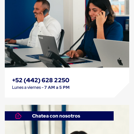
Despachador
de
Cinta
Fleje
Fleje
Plástico
PP
(Polipropileno)
Fleje
Plástico
PET
(Polyester)
Fleje
de
Acero
+52 (442) 628 2250
Sellos
para
Lunes a viernes -
7 AM a 5 PM
Fleje
Bolsas
de
aire
Bolsas
Chatea con nosotros
de
Aire
Papel