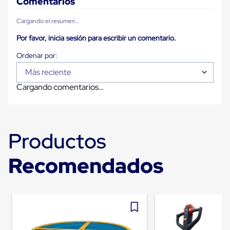
Comentarios
Plastico
Tarimas
Cargando el resumen…
de
Plastico
Por favor, inicia sesión para escribir un comentario.
para
Buenas
Prácticas
de
Más reciente
Manufactura
Cargando comentarios…
Tarimas
de
Plastico
para
Exportación
Productos
Tarimas
de
Plastico
Recomendados
Rackeables
Tarimas
de
Plastico
Multiusos
Esquineros
Angulos
de