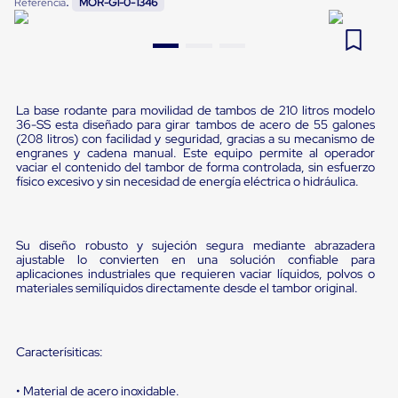
:
Referencia
MOR-G1-0-1346
Pestañas
9
.
flejadora
de
Borde
10
.
cámara cph
de
andén
Pestañas
de
La base rodante para movilidad de tambos de 210 litros modelo
36-SS esta diseñado para girar tambos de acero de 55 galones
Borde
(208 litros) con facilidad y seguridad, gracias a su mecanismo de
de
engranes y cadena manual. Este equipo permite al operador
andén
vaciar el contenido del tambor de forma controlada, sin esfuerzo
Mecánicas
físico excesivo y sin necesidad de energía eléctrica o hidráulica.
Pestañas
de
Borde
de
Su diseño robusto y sujeción segura mediante abrazadera
andén
ajustable lo convierten en una solución confiable para
Hidráulicas
aplicaciones industriales que requieren vaciar líquidos, polvos o
Rampas
materiales semilíquidos directamente desde el tambor original.
de
patio
portátiles
Rampas
Caracterísiticas:
de
patio
• Material de acero inoxidable.