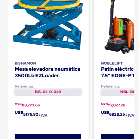
Carton
Plastico
Esquineros
de
Carton
Esquineros
Plasticos
Soluciones
de
Embalaje
Tiersheet
BISHAMON
NOBLELIFT
Layer
Mesa elevadora neumática
Patín eléctric
Pad
3500Lb EZLoader
7.5" EDGE-PT
Plastico
Laminas
Referencia:
Referencia:
de
BIS-G1-0-049
NBL-B1-0
Carton
Tiersheet
Hojas
MXN
MXN
88,723.65
117,027.26
de
US$
US$
5176.80
6828.25
Carton
+ IVA
+ IVA
Anti
Deslizamiento
Separador
de