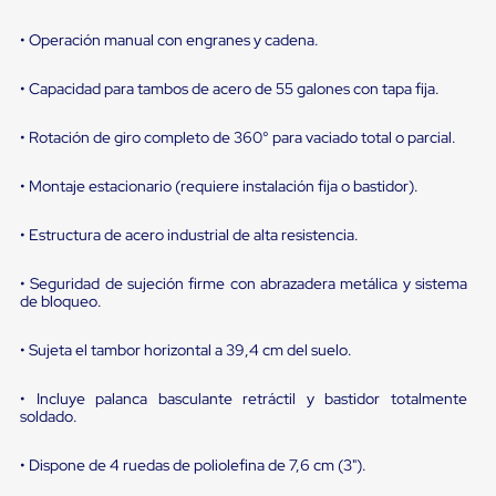
portátiles
de
Cargas
• Operación manual con engranes y cadena.
Convencionales
Sellos
• Capacidad para tambos de acero de 55 galones con tapa fija.
para
Puertas
• Rotación de giro completo de 360° para vaciado total o parcial.
de
andén
Sellos
• Montaje estacionario (requiere instalación fija o bastidor).
de
Cabezal
• Estructura de acero industrial de alta resistencia.
Fijo
Sellos
de
• Seguridad de sujeción firme con abrazadera metálica y sistema
Cabezal
de bloqueo.
Colgante
Cortina
• Sujeta el tambor horizontal a 39,4 cm del suelo.
Retenedores
de
andén
• Incluye palanca basculante retráctil y bastidor totalmente
soldado.
Retenedores
de
andén
• Dispone de 4 ruedas de poliolefina de 7,6 cm (3").
con