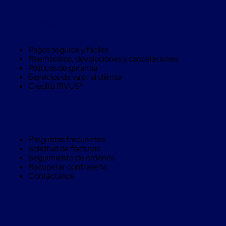
Máquinas
de
Plato
Compra Seguro
Giratorio
para
Pagos seguros y fáciles
Película
Reembolsos, devoluciones y cancelaciones
Automática
Políticas de garantía
Máquina
Servicios de valor al cliente
de
Crédito RIVUS®
Brazo
Giratorio
para
Ayuda
Película
Automática
Robots
Preguntas frecuentes
de
Solicitud de facturas
emplayes
Seguimiento de ordenes
Robots
Recuperar contraseña
de
Contáctanos
emplayes
Automáticos
Robots
Legal
de
emplayes
móvil