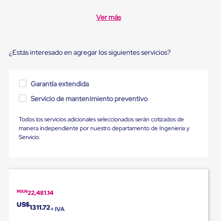
Diablito
de
Ver más
carga
Diablito
eléctrico
Diablito
¿Estás interesado en agregar los siguientes servicios?
manual
Plataformas
de
carga
Garantía extendida
Jaulas
Servicio de mantenimiento preventivo
de
Distribución
Ultima
Todos los servicios adicionales seleccionados serán cotizados de
Milla
manera independiente por nuestro departamento de Ingeniería y
Dollies
Servicio.
para
Charolas
Plásticas
Contenedores
Metálicos
Colapsables
MXN
22,481.14
Jaulas
US$
de
1311.72
+ IVA
Distribución