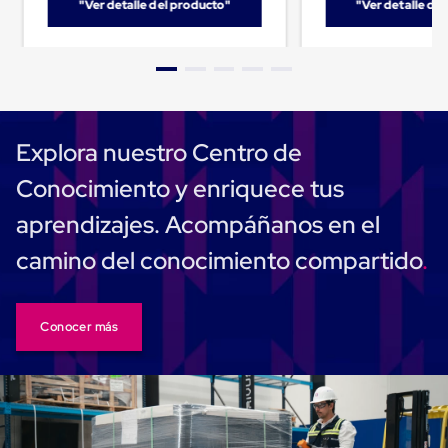
"Ver detalle del producto"
"Ver detalle de
Carton
Corrugado
Freezer
Spacers
Separador
para
Congelación
Estandar
Explora nuestro Centro de
Separador
para
Conocimiento y enriquece tus
Congelación
Ultra
aprendizajes. Acompáñanos en el
Flujo
Cintas
camino del conocimiento compartido
protectoras
Cintas
adhesivas
Cinta
Conocer más
de
Tela
Cinta
para
Ductos
y
Tuberias