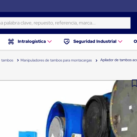
ra clave, repuesto, referencia, marca...
Intralogística
Seguridad Industrial
O
Apilador de tambos ac
e tambos
Manipuladores de tambos para montacargas