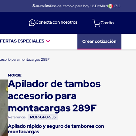
Sucursales
Tasa de cambio para hoy USD=MXN
17.13
Conecta con nosotros
FERTAS ESPECIALES
Crear cotización
cesorio para montacargas 289F
MORSE
Apilador de tambos
accesorio para
montacargas 289F
:
Referencia
MOR-G1-0-935
Apilado rápido y seguro de tambores con
montacargas