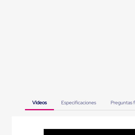
Jaulas
de
Distribución
Ultima
Milla
Anti-
Robo
Hormiga
Estanterías
Móviles
MRO
Distribución
Equipos
Móviles
Diablitos
de
carga
Empaque
y
Videos
Especificaciones
Preguntas 
Embalaje
Playo
Emplaye
Stretch
Film
Automatico