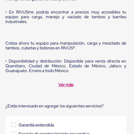
Diablito
de
carga
• En RIVUSmx podrás encontrar a precios muy accesibles tu
equipo para carga, manejo y vaciado de tambos y barriles
Diablito
industriales.
eléctrico
Diablito
manual
Plataformas
Cotiza ahora tu equipo para manipulación, carga y mezclado de
de
tambos, cubetas y bidones en RIVUS®.
carga
Jaulas
de
• Disponibilidad y distribución: Disponible para venta directa en
Distribución
Querétaro, Ciudad de México, Estado de México, Jalisco y
Guanajuato. Envíos a todo México.
Ultima
Milla
Dollies
Ver más
para
Charolas
Plásticas
Contenedores
¿Estás interesado en agregar los siguientes servicios?
Metálicos
Colapsables
Jaulas
de
Garantía extendida
Distribución