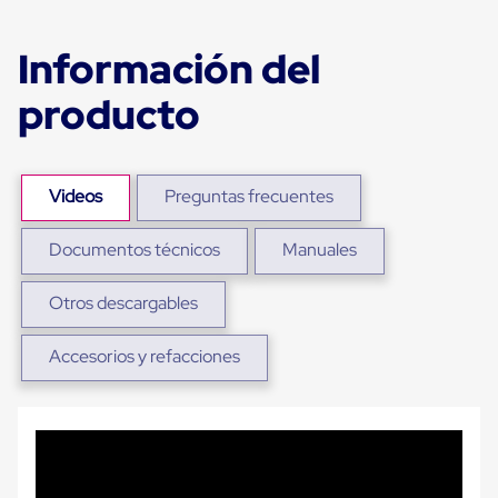
para
Emplayar
Preestirado
Información del
Pelicula
Plastica
producto
Stretch
Hood
Manejo
de
carga
Videos
Preguntas frecuentes
sin
tarimas
Documentos técnicos
Manuales
Slip
Sheet
Slip
Otros descargables
Sheet
de
Plastico
Accesorios y refacciones
Slip
Sheet
de
Carton
Tarimas
Tarimas
de