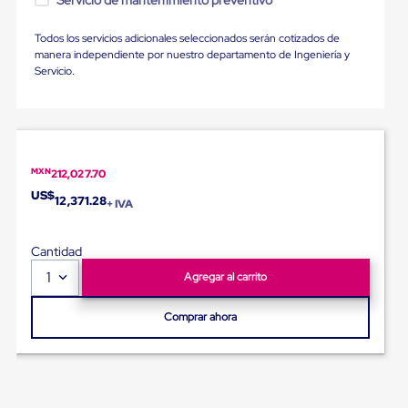
Servicio de mantenimiento preventivo
Ultima
Milla
Anti-
Todos los servicios adicionales seleccionados serán cotizados de
Robo
manera independiente por nuestro departamento de Ingeniería y
Hormiga
Servicio.
Estanterías
Móviles
MRO
Distribución
Equipos
Móviles
MXN
212,027.70
Diablitos
US$
12,371.28
de
+ IVA
carga
Empaque
y
Cantidad
Embalaje
1
Agregar al carrito
Playo
Emplaye
Stretch
Comprar ahora
Film
Automatico
Emplaye
Manual
Plastico