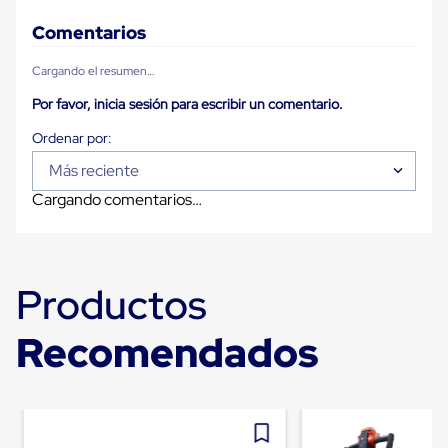
Carton
Plastico
Comentarios
Esquineros
de
Cargando el resumen…
Carton
Esquineros
Por favor, inicia sesión para escribir un comentario.
Plasticos
Soluciones
de
Más reciente
Embalaje
Tiersheet
Cargando comentarios…
Layer
Pad
Plastico
Laminas
de
Productos
Carton
Tiersheet
Recomendados
Hojas
de
Carton
Anti
Deslizamiento
Separador
de