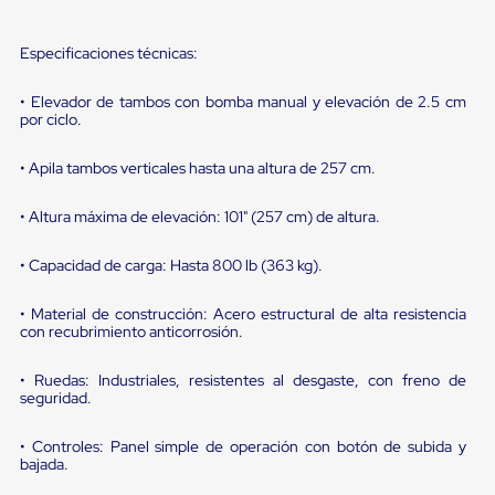
portátiles
de
Cargas
Especificaciones técnicas:
Convencionales
Sellos
para
• Elevador de tambos con bomba manual y elevación de 2.5 cm
Puertas
por ciclo.
de
andén
• Apila tambos verticales hasta una altura de 257 cm.
Sellos
de
• Altura máxima de elevación: 101" (257 cm) de altura.
Cabezal
Fijo
Sellos
• Capacidad de carga: Hasta 800 lb (363 kg).
de
Cabezal
• Material de construcción: Acero estructural de alta resistencia
Colgante
con recubrimiento anticorrosión.
Cortina
Retenedores
de
• Ruedas: Industriales, resistentes al desgaste, con freno de
andén
seguridad.
Retenedores
de
• Controles: Panel simple de operación con botón de subida y
andén
bajada.
con