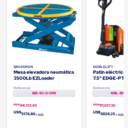
Carton
Corrugado
Freezer
Spacers
Separador
para
Congelación
Estandar
Separador
para
Congelación
Ultra
Flujo
BISHAMON
NOBLELIFT
Cintas
Mesa elevadora neumática
Patín eléctric
protectoras
3500Lb EZLoader
7.5" EDGE-PT
Cintas
adhesivas
Referencia:
Referencia:
Cinta
BIS-G1-0-049
NBL-B1-0
de
Tela
MXN
MXN
88,723.65
117,027.26
Cinta
para
US$
US$
5176.80
6828.25
+ IVA
+ IVA
Ductos
y
Tuberias