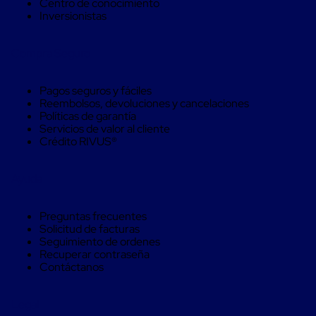
Centro de conocimiento
Soluciones
Inversionistas
de
sujeción
de
Compra Seguro
carga
Fleje
compuesto
Pagos seguros y fáciles
de
Reembolsos, devoluciones y cancelaciones
alta
Políticas de garantía
resistencia
Servicios de valor al cliente
Fleje
Crédito RIVUS®
de
cordón
de
Ayuda
poliéster
fusionado
Fleje
Preguntas frecuentes
de
Solicitud de facturas
poliéster
Seguimiento de ordenes
tejido
Recuperar contraseña
de
Contáctanos
alta
resistencia
Gancho
Legal
para