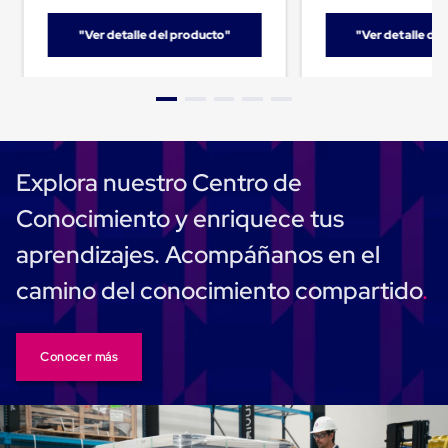
Cinta
de
"Ver detalle del producto"
"Ver detalle de
Aislar
Cinta
de
Aluminio
Cinta
de
Papel
Explora nuestro Centro de
Cinta
de
Conocimiento y enriquece tus
Seguridad
Masking
aprendizajes. Acompáñanos en el
Tape
Cinta
camino del conocimiento compartido
Adhesiva
Transparente
y
Canela
Cinta
Conocer más
Flejadora
Cinta
Tipo
Diurex