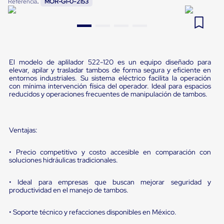
:
Referencia
MOR-G1-0-2153
Pestañas
9
.
flejadora
de
Borde
10
.
cámara cph
de
andén
Pestañas
de
El modelo de aplilador 522-120 es un equipo diseñado para
elevar, apilar y trasladar tambos de forma segura y eficiente en
Borde
entornos industriales. Su sistema eléctrico facilita la operación
de
con mínima intervención física del operador. Ideal para espacios
andén
reducidos y operaciones frecuentes de manipulación de tambos.
Mecánicas
Pestañas
de
Borde
Ventajas:
de
andén
Hidráulicas
• Precio competitivo y costo accesible en comparación con
soluciones hidráulicas tradicionales.
Rampas
de
patio
• Ideal para empresas que buscan mejorar seguridad y
portátiles
productividad en el manejo de tambos.
Rampas
de
• Soporte técnico y refacciones disponibles en México.
patio