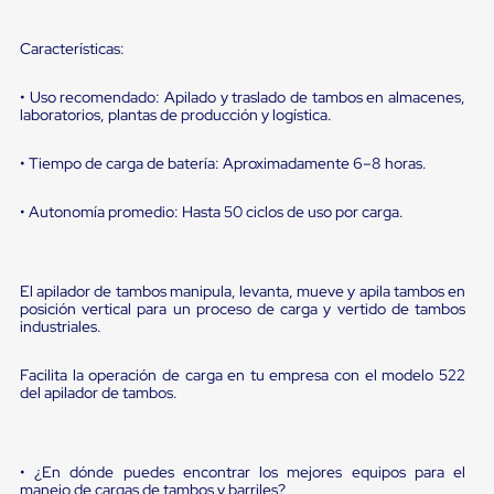
sistema
de
retención
Características:
de
ruedas
• Uso recomendado: Apilado y traslado de tambos en almacenes,
Retenedores
laboratorios, plantas de producción y logística.
de
andén
Automáticos
• Tiempo de carga de batería: Aproximadamente 6–8 horas.
Retenedores
de
• Autonomía promedio: Hasta 50 ciclos de uso por carga.
Andén
Multi
Transportes
Controles
El apilador de tambos manipula, levanta, mueve y apila tambos en
de
posición vertical para un proceso de carga y vertido de tambos
Muelle/Andén
industriales.
Controles
de
Facilita la operación de carga en tu empresa con el modelo 522
Muelle/Andén
del apilador de tambos.
Básico
Controles
de
Muelle/Andén
• ¿En dónde puedes encontrar los mejores equipos para el
Integral
manejo de cargas de tambos y barriles?