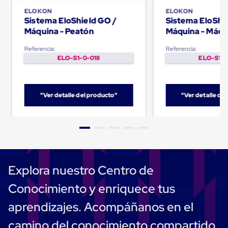
para
ELOKON
ELOKON
Emplayar
Sistema EloShield GO /
Sistema EloShie
Preestirado
Máquina - Peatón
Máquina - Máqu
Pelicula
Plastica
Referencia:
Referencia:
Stretch
ELO-S1-0-018
ELO-S1-0
Hood
Manejo
de
carga
sin
"Ver detalle del producto"
"Ver detalle de
tarimas
Slip
Sheet
Slip
Sheet
de
Plastico
Explora nuestro Centro de
Slip
Sheet
Conocimiento y enriquece tus
de
Carton
aprendizajes. Acompáñanos en el
Tarimas
Tarimas
camino del conocimiento compartido
de