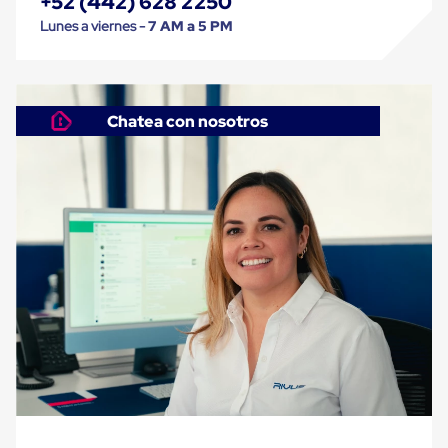
+52 (442) 628 2250
Carton
Lunes a viernes -
7 AM a 5 PM
Corrugado
Freezer
Spacers
Separador
para
Chatea con nosotros
Congelación
Estandar
Separador
para
Congelación
Ultra
Flujo
Cintas
protectoras
Cintas
adhesivas
Cinta
de
Tela
Cinta
para
Ductos
y
Tuberias