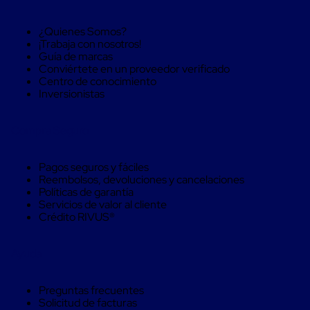
Kraft
Bolsas
de
¿Quienes Somos?
Aire
¡Trabaja con nosotros!
Plasticas
Guía de marcas
Infladores
Conviértete en un proveedor verificado
Airbags
Centro de conocimiento
Cajas
Inversionistas
de
Carton
Cajas
Compra Seguro
con
Divisores
Cajas
Pagos seguros y fáciles
de
Reembolsos, devoluciones y cancelaciones
Carton
Políticas de garantía
Corrugado
Servicios de valor al cliente
Cajas
Crédito RIVUS®
de
Carton
Jumbo
Ayuda
Interiores
y
Separadores
Preguntas frecuentes
de
Solicitud de facturas