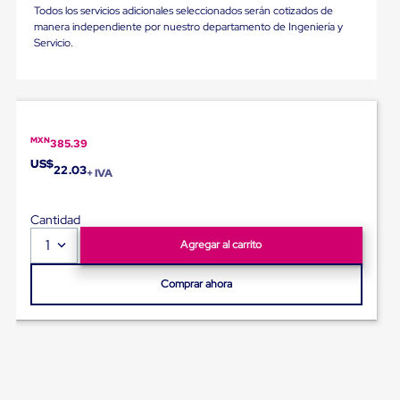
portátiles
Todos los servicios adicionales seleccionados serán cotizados de
de
manera independiente por nuestro departamento de Ingeniería y
Cargas
Servicio.
Convencionales
Sellos
para
Puertas
de
andén
MXN
Sellos
385.39
de
US$
22.03
+ IVA
Cabezal
Fijo
Sellos
Cantidad
de
Cabezal
1
Agregar al carrito
Colgante
Cortina
Comprar ahora
Retenedores
de
andén
Retenedores
de
andén
con