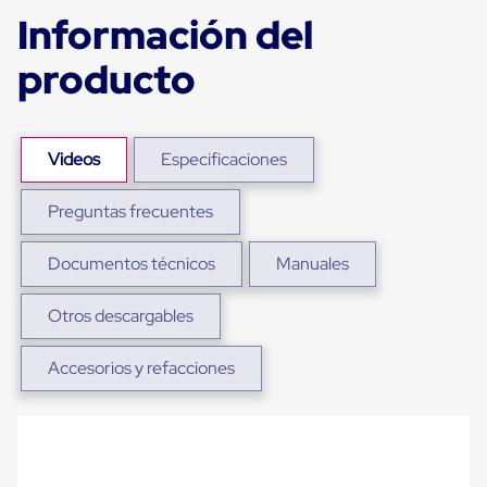
sistema
Información del
de
retención
de
producto
ruedas
Retenedores
de
andén
Videos
Especificaciones
Automáticos
Retenedores
de
Preguntas frecuentes
Andén
Multi
Transportes
Documentos técnicos
Manuales
Controles
de
Otros descargables
Muelle/Andén
Controles
de
Accesorios y refacciones
Muelle/Andén
Básico
Controles
de
Muelle/Andén
Integral