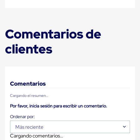
Diablito
de
carga
Diablito
eléctrico
Comentarios de
Diablito
manual
Plataformas
clientes
de
carga
Jaulas
de
Distribución
Ultima
Milla
Comentarios
Dollies
para
Cargando el resumen…
Charolas
Plásticas
Por favor, inicia sesión para escribir un comentario.
Contenedores
Metálicos
Colapsables
Jaulas
Más reciente
de
Cargando comentarios…
Distribución