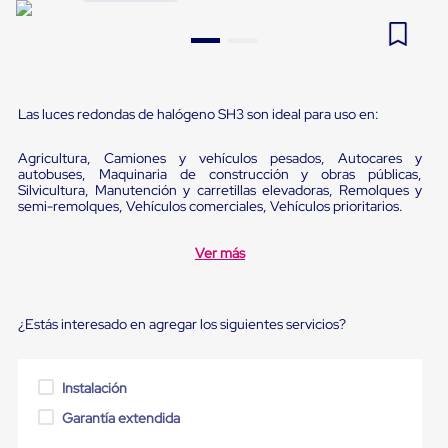
Pestañas
9
.
flejadora
de
Borde
10
.
slip sheet
de
andén
Pestañas
Las luces redondas de halógeno SH3 son ideal para uso en:
de
Borde
Agricultura, Camiones y vehículos pesados, Autocares y
de
autobuses, Maquinaria de construcción y obras públicas,
andén
Silvicultura, Manutención y carretillas elevadoras, Remolques y
Mecánicas
semi-remolques, Vehículos comerciales, Vehículos prioritarios.
Pestañas
de
Borde
Ver más
de
andén
Hidráulicas
Rampas
¿Estás interesado en agregar los siguientes servicios?
de
patio
portátiles
Instalación
Rampas
de
Garantía extendida
patio