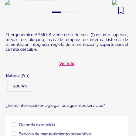
Pestañas
9
.
emplayadora plato giratorio
de
Borde
10
.
flejadora
de
andén
Pestañas
El ergonómico AP510-S viene de serie con: (1) estante superior,
de
ruedas de bloqueo, asas de empuje delanteras, sistema de
Borde
alimentación integrado, regleta de alimentación y soporte para el
de
carrete del cable.
andén
Mecánicas
Ver más
Pestañas
de
Batería (Wh)
Borde
de
1200 Wh
andén
Hidráulicas
Rampas
de
¿Estás interesado en agregar los siguientes servicios?
patio
portátiles
Rampas
Garantía extendida
de
patio
Servicio de mantenimiento preventivo