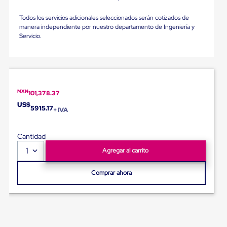
portátiles
de
Cargas
Todos los servicios adicionales seleccionados serán cotizados de
Convencionales
manera independiente por nuestro departamento de Ingeniería y
Sellos
Servicio.
para
Puertas
de
andén
Sellos
de
MXN
101,378.37
Cabezal
US$
5915.17
Fijo
+ IVA
Sellos
de
Cantidad
Cabezal
Colgante
1
Agregar al carrito
Cortina
Retenedores
de
Comprar ahora
andén
Retenedores
de
andén
con