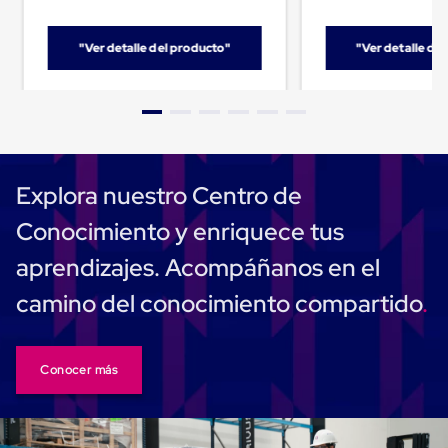
para
Emplayar
Preestirado
"Ver detalle del producto"
"Ver detalle de
Pelicula
Plastica
Stretch
Hood
Manejo
de
carga
sin
Explora nuestro Centro de
tarimas
Slip
Conocimiento y enriquece tus
Sheet
Slip
aprendizajes. Acompáñanos en el
Sheet
de
camino del conocimiento compartido
Plastico
Slip
Sheet
de
Conocer más
Carton
Tarimas
Tarimas
de