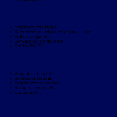
Kraft
Bolsas
de
Compra Seguro
Aire
Plasticas
Infladores
Pagos seguros y fáciles
Airbags
Reembolsos, devoluciones y cancelaciones
Cajas
Políticas de garantía
de
Servicios de valor al cliente
Carton
Crédito RIVUS®
Cajas
con
Divisores
Ayuda
Cajas
de
Carton
Preguntas frecuentes
Corrugado
Solicitud de facturas
Cajas
Seguimiento de ordenes
de
Recuperar contraseña
Carton
Contáctanos
Jumbo
Interiores
y
Legal
Separadores
de