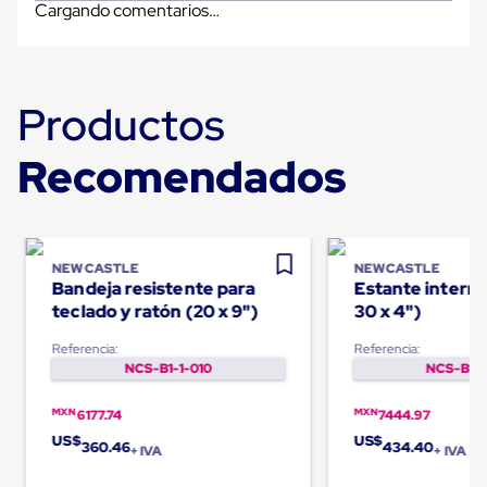
Ultima
Cargando comentarios…
Milla
Anti-
Robo
Hormiga
Estanterías
Productos
Móviles
MRO
Recomendados
Distribución
Equipos
Móviles
Diablitos
de
carga
NEWCASTLE
NEWCASTLE
Empaque
Bandeja resistente para
Estante interme
y
teclado y ratón (20 x 9")
30 x 4")
Embalaje
Playo
Referencia:
Referencia:
Emplaye
NCS-B1-1-010
NCS-B1-1
Stretch
Film
MXN
MXN
Automatico
6177.74
7444.97
Emplaye
US$
US$
360.46
434.40
+ IVA
+ IVA
Manual
Plastico