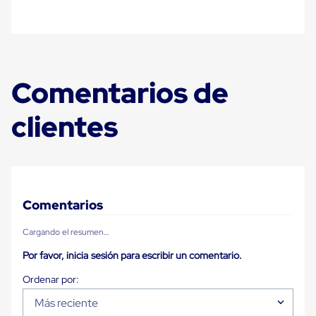
Diablito
de
carga
Diablito
eléctrico
Diablito
manual
Comentarios de
Plataformas
de
clientes
carga
Jaulas
de
Distribución
Ultima
Milla
Dollies
Comentarios
para
Charolas
Plásticas
Cargando el resumen…
Contenedores
Por favor, inicia sesión para escribir un comentario.
Metálicos
Colapsables
Jaulas
de
Más reciente
Distribución