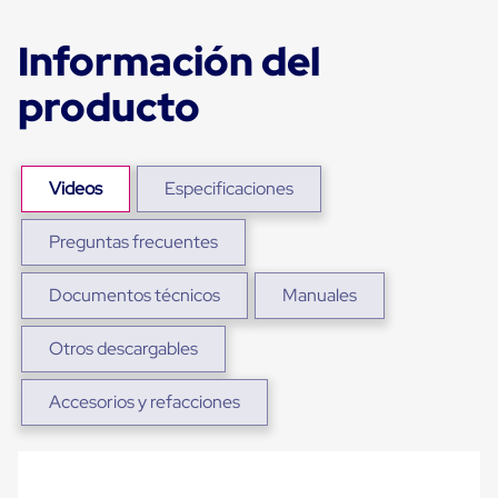
sistema
de
retención
Información del
de
ruedas
producto
Retenedores
de
andén
Automáticos
Retenedores
Videos
Especificaciones
de
Andén
Preguntas frecuentes
Multi
Transportes
Controles
Documentos técnicos
Manuales
de
Muelle/Andén
Controles
Otros descargables
de
Muelle/Andén
Accesorios y refacciones
Básico
Controles
de
Muelle/Andén
Integral