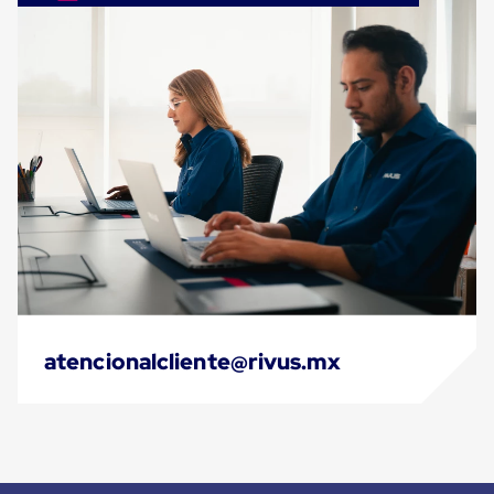
Cinta
de
Aislar
Cinta
de
Aluminio
Cinta
de
Papel
Cinta
de
Seguridad
Masking
Tape
Cinta
Adhesiva
Transparente
y
atencionalcliente@rivus.mx
Canela
Cinta
Flejadora
Cinta
Tipo
Diurex