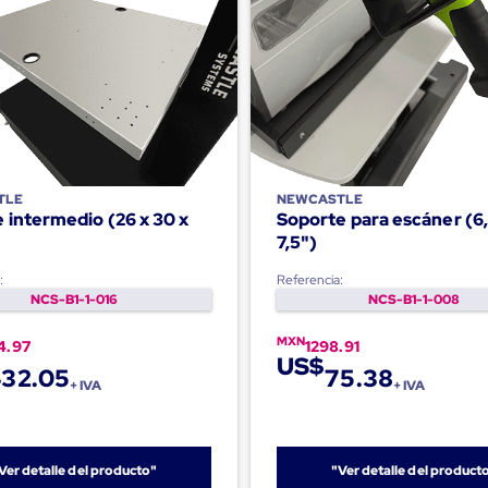
TLE
NEWCASTLE
 intermedio (26 x 30 x
Soporte para escáner (6,
7,5")
:
Referencia:
NCS-B1-1-016
NCS-B1-1-008
MXN
4.97
1298.91
US$
32.05
75.38
+ IVA
+ IVA
Ver detalle del producto"
"Ver detalle del product