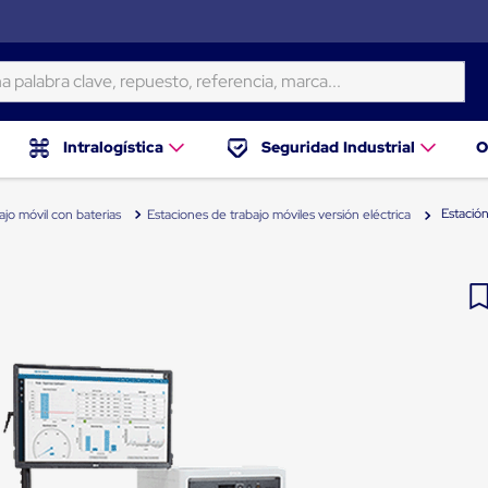
ra clave, repuesto, referencia, marca...
Intralogística
Seguridad Industrial
O
Estació
jo móvil con baterias
Estaciones de trabajo móviles versión eléctrica