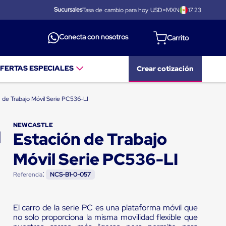
Sucursales
Tasa de cambio para hoy USD=MXN
17.23
Conecta con nosotros
FERTAS ESPECIALES
Crear cotización
n de Trabajo Móvil Serie PC536-LI
NEWCASTLE
Estación de Trabajo
Móvil Serie PC536-LI
:
Referencia
NCS-B1-0-057
El carro de la serie PC es una plataforma móvil que
no solo proporciona la misma movilidad flexible que