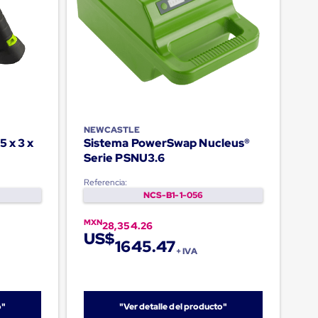
NEWCASTLE
5 x 3 x
Sistema PowerSwap Nucleus®
Serie PSNU3.6
Referencia:
NCS-B1-1-056
MXN
28,354.26
US$
1645.47
+ IVA
o"
"Ver detalle del producto"