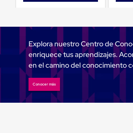
Emplaye
Manual
Plastico
para
Emplayar
Preestirado
Pelicula
Plastica
Explora nuestro Centro de Cono
Stretch
Hood
enriquece tus aprendizajes. A
Manejo
de
en el camino del conocimiento 
carga
sin
tarimas
Slip
Conocer más
Sheet
Slip
Sheet
de
Plastico
Slip
Sheet
de
Carton