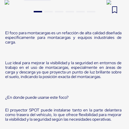
Pestañas
9
.
flejadora
de
Borde
10
.
slip sheet
de
andén
Pestañas
El foco para montacargas es un refacción de alta calidad diseñada
de
específicamente para montacargas y equipos industriales de
Borde
carga.
de
andén
Mecánicas
Pestañas
Luz ideal para mejorar la visibilidad y la seguridad en entornos de
de
trabajo en el uso de montacargas, especialmente en áreas de
Borde
carga y descarga ya que proyecta un punto de luz brillante sobre
el suelo, indicando la posición exacta del montacargas.
de
andén
Hidráulicas
Rampas
¿En donde puede usarse este foco?
de
patio
portátiles
El proyector SPOT puede instalarse tanto en la parte delantera
Rampas
como trasera del vehículo, lo que ofrece flexibilidad para mejorar
de
la visibilidad y la seguridad según las necesidades operativas.
patio