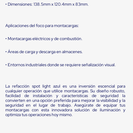
Diablito
• Dimensiones: 138.5mm x 120.4mm x 83mm.
de
carga
Diablito
eléctrico
Aplicaciones del foco para montacargas:
Diablito
manual
Plataformas
• Montacargas eléctricos y de combustión.
de
carga
• Áreas de carga y descarga en almacenes.
Jaulas
de
• Entornos industriales donde se requiere señalización visual.
Distribución
Ultima
Milla
Dollies
La refacción spot light azul es una inversión escencial para
para
cualquier operación que utilice montacargas. Su diseño robusto,
Charolas
facilidad de instalación y características de seguridad la
Plásticas
convierten en una opción preferida para mejorar la visibilidad y la
Contenedores
seguridad en el lugar de trabajo. Asegúrate de equipar tus
Metálicos
montacargas con esta innovadora solución de iluminación y
Colapsables
optimiza tus operaciones hoy mismo.
Jaulas
de
Distribución