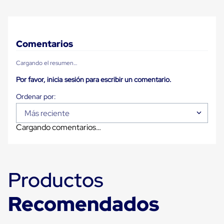
Carton
Plastico
Esquineros
de
Carton
Comentarios
Esquineros
Plasticos
Cargando el resumen…
Soluciones
de
Por favor, inicia sesión para escribir un comentario.
Embalaje
Tiersheet
Layer
Más reciente
Pad
Plastico
Cargando comentarios…
Laminas
de
Carton
Tiersheet
Hojas
Productos
de
Carton
Anti
Recomendados
Deslizamiento
Separador
de