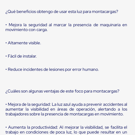
portátiles
de
Cargas
¿Qué beneficios obtengo de usar esta luz para montacargas?
Convencionales
Sellos
• Mejora la seguridad al marcar la presencia de maquinaria en
para
movimiento con carga.
Puertas
de
• Altamente visible.
andén
Sellos
de
• Fácil de instalar.
Cabezal
Fijo
• Reduce incidentes de lesiones por error humano.
Sellos
de
Cabezal
Colgante
¿Cuáles son algunas ventajas de este foco para montacargas?
Cortina
Retenedores
de
• Mejora de la seguridad: La luz azul ayuda a prevenir accidentes al
andén
aumentar la visibilidad en áreas de operación, alertando a los
Retenedores
trabajadores sobre la presencia de montacargas en movimiento.
de
andén
• Aumenta la productividad: Al mejorar la visibilidad, se facilita el
con
trabajo en condiciones de poca luz, lo que puede resultar en un