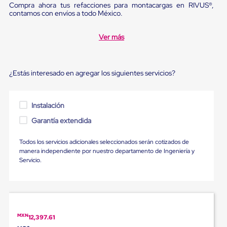
Ultima
Compra ahora tus refacciones para montacargas en RIVUS®,
Milla
contamos con envíos a todo México.
Anti-
Robo
Ver más
Hormiga
Estanterías
Móviles
MRO
¿Estás interesado en agregar los siguientes servicios?
Distribución
Equipos
Móviles
Diablitos
Instalación
de
Garantía extendida
carga
Empaque
y
Todos los servicios adicionales seleccionados serán cotizados de
Embalaje
manera independiente por nuestro departamento de Ingeniería y
Playo
Servicio.
Emplaye
Stretch
Film
Automatico
Emplaye
Manual
MXN
12,397.61
Plastico