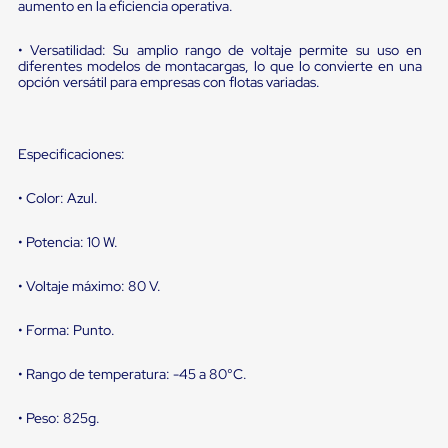
sistema
aumento en la eficiencia operativa.
de
retención
• Versatilidad: Su amplio rango de voltaje permite su uso en
de
diferentes modelos de montacargas, lo que lo convierte en una
ruedas
opción versátil para empresas con flotas variadas.
Retenedores
de
andén
Automáticos
Especificaciones:
Retenedores
de
• Color: Azul.
Andén
Multi
Transportes
• Potencia: 10 W.
Controles
de
• Voltaje máximo: 80 V.
Muelle/Andén
Controles
de
• Forma: Punto.
Muelle/Andén
Básico
• Rango de temperatura: -45 a 80°C.
Controles
de
Muelle/Andén
• Peso: 825g.
Integral