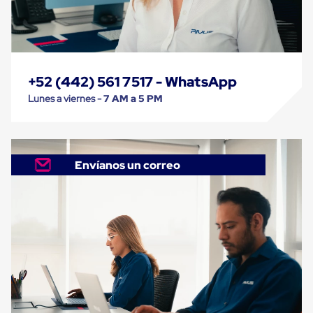
Caja
Super
Sacos
de
Rafia
Super
Sacos
+52 (442) 561 7517 - WhatsApp
de
Lunes a viernes -
7 AM a 5 PM
Rafia
sin
personalizar
Super
Sacos
Envíanos un correo
de
rafia
personalizados
Cable
de
Polipropileno
Rafia
Fibrilada
Arpilla
Circular
Con
Etiqueta