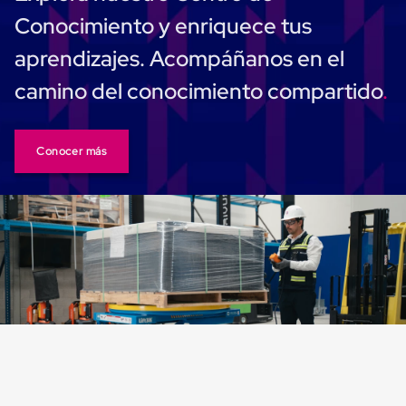
Cinta
Conocimiento y enriquece tus
de
Aislar
aprendizajes. Acompáñanos en el
Cinta
de
camino del conocimiento compartido
Aluminio
Cinta
de
Papel
Conocer más
Cinta
de
Seguridad
Masking
Tape
Cinta
Adhesiva
Transparente
y
Canela
Cinta
Flejadora
Cinta
Tipo
Diurex