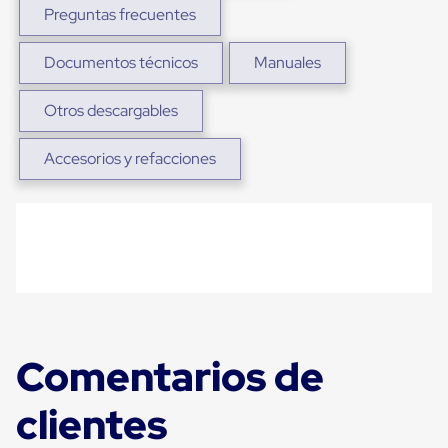
Plastico
Preguntas frecuentes
Tarimas
de
Documentos técnicos
Manuales
Plastico
para
Buenas
Otros descargables
Prácticas
de
Manufactura
Accesorios y refacciones
Tarimas
de
Plastico
para
Exportación
Tarimas
de
Plastico
Rackeables
Tarimas
de
Comentarios de
Plastico
Multiusos
Esquineros
clientes
Angulos
de